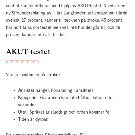
snabbt kan identifieras med hjälp av AKUT-testet. Nu visar en
ny Sifoundersökning av Hjärt-Lungfonden att endast var fjärde
svensk, 27 procent, känner till tecknen på stroke. 43 procent
har hört talas om testet men vet inte hur det går till, och 28
procent känner inte alls till det.
AKUT-testet
Vad är symtomen på stroke?
A
nsiktet hänger. Förlamning i ansiktet?
K
roppsdel. Ena armen kan inte hållas i luften i tio
sekunder.
U
ttal. Språket är sluddrigt och orden kommer fel.
T
iden är dyrbar.