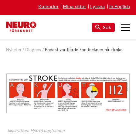
Kalender
Mina sidor
Lyssna
In English
Sök
Nyheter
Diagnos
Endast var fjärde kan tecknen på stroke
Illustration: Hjärt-Lungfonden