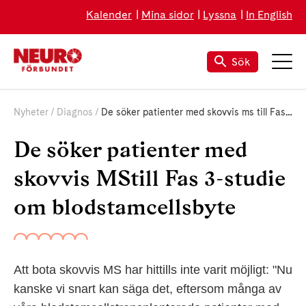
Kalender
Mina sidor
Lyssna
In English
Sök
Nyheter
Diagnos
De söker patienter med skovvis ms till Fas 3-studie om blodstamcellsbyte
De söker patienter med
skovvis MStill Fas 3-studie
om blodstamcellsbyte
Att bota skovvis MS har hittills inte varit möjligt: "Nu
kanske vi snart kan säga det, eftersom många av