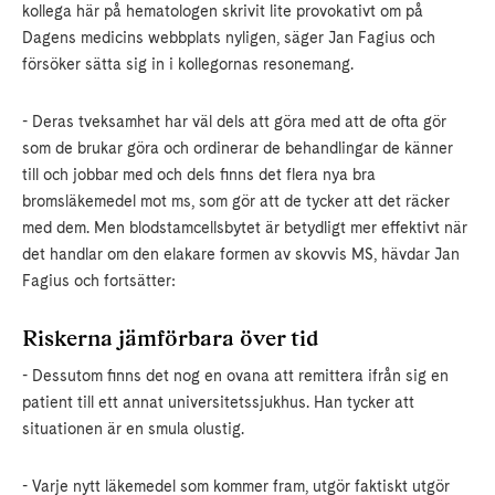
kollega här på hematologen skrivit lite provokativt om på
Dagens medicins webbplats nyligen, säger Jan Fagius och
försöker sätta sig in i kollegornas resonemang.
- Deras tveksamhet har väl dels att göra med att de ofta gör
som de brukar göra och ordinerar de behandlingar de känner
till och jobbar med och dels finns det flera nya bra
bromsläkemedel mot ms, som gör att de tycker att det räcker
med dem. Men blodstamcellsbytet är betydligt mer effektivt när
det handlar om den elakare formen av skovvis MS, hävdar Jan
Fagius och fortsätter:
Riskerna jämförbara över tid
- Dessutom finns det nog en ovana att remittera ifrån sig en
patient till ett annat universitetssjukhus. Han tycker att
situationen är en smula olustig.
- Varje nytt läkemedel som kommer fram, utgör faktiskt utgör