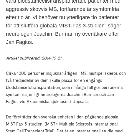
våra blodstamcellstransplanterade patienter med
aggressiv skovvis MS, fortfarande är symtomfria
efter tio år. Vi behöver nu ytterligare tio patienter
för att slutföra globala MIST-Fas 3-studien" säger
neurologen Joachim Burman ny överläkare efter
Jan Fagius.
Artikel publicerad: 2014-10-21
Cirka 1000 personer insjuknar årligen i MS, multipel skleros och
två tredjedelar av dem skulle passa för en engångs
blodstamcellstransplantation, som i många fall gör personerna
symtomfria, enligt neurologerna Joachim Burman och Jan
Fagius vid Akademiska sjukhuset i Uppsala.
De företräder den svenska enheten i den pågående globala
MIST Fas-3-studien. (MIST= Multiple Sclerosis International
Stem Cell Transplant Trial), Det är en internationell studie med