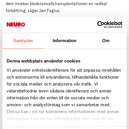
dem innebar blodstamcellstransplantationen en radikal
förbättring, säger Jan Fagius.
Återhämtade sig på ett sagolikt sätt
Han berättar om en kvinna med konstaterad aggressiv skovvis
Samtycke
Information
Om
MS i Sverige för drygt 10 år sedan som blev remitterad till
honom 2003.
Denna webbplats använder cookies
- På ett halvår gick hon från fullt frisk till att vara sängbunden
Vi använder enhetsidentifierare för att anpassa innehållet
nästan fullt ut förlamad i alla fyra extremiteterna och stora
och annonserna till användarna, tillhandahålla funktioner
synproblem. Då tyckte jag att vi skulle pröva en
för sociala medier och analysera vår trafik. Vi
blodstamcellstransplantation, säger Jan Fagius.
vidarebefordrar även sådana identifierare och annan
information från din enhet till de sociala medier och
I samarbete med hans kollegor på Hematologen utfördes
annons- och analysföretag som vi samarbetar med.
behandlingen på henne.
Dessa kan i sin tur kombinera informationen med annan
information som du har tillhandahållit eller som de har
- Hon återhämtade sig på ett sagolikt sätt på relativt kort tid
samlat in när du har använt deras tjänster.
och blev i stort sett frisk. Hon har inte haft någon ytterligare