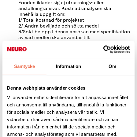
Fonden ikläder sig ej utrustnings- eller
anställningsansvar. Kostnadsanalysen ska
innehålla uppgift om:
1/ Total kostnad för projektet
2/ Andra beviljade och sökta medel
3/Sökt belopp i denna ansökan med specifikation
av vad medlen ska användas till.
Vid beräkning av projektkostnader skall hänsyn
tagas till respektive organisations
omkostnadspålägg (OH).
Samtycke
Information
Om
CV
högst 2 sidor
Publikationslista
för den sökande.
Endast publicerade och accepterade artiklar ska
Denna webbplats använder cookies
inkluderas, tydligt uppdelade i originalartiklar,
Reviews och Abstracts. Särtryck ska
ej
skickas. I
Vi använder enhetsidentifierare för att anpassa innehållet
artiklar som fått ekonomiskt stöd från stiftelsen,
och annonserna till användarna, tillhandahålla funktioner
ska detta anges under ”Acknowledgements” (Eng:
för sociala medier och analysera vår trafik. Vi
”Bursie’s Family Foundation”).
vidarebefordrar även sådana identifierare och annan
Rapport
vid ansökan om förnyad
information från din enhet till de sociala medier och
medelstilldelning; kortfattad beskrivning av
annons- och analysföretag som vi samarbetar med.
resultat, inklusive uppgift om eventuella