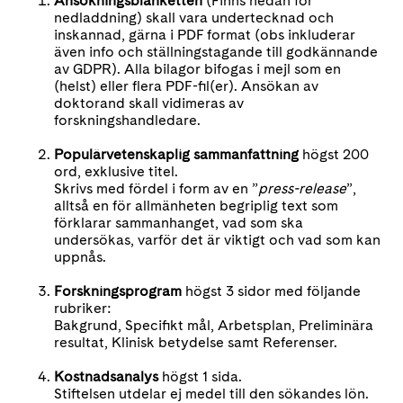
Ansökningsblanketten
(Finns nedan för
nedladdning) skall vara undertecknad och
inskannad, gärna i PDF format (obs inkluderar
även info och ställningstagande till godkännande
av GDPR). Alla bilagor bifogas i mejl som en
(helst) eller flera PDF-fil(er). Ansökan av
doktorand skall vidimeras av
forskningshandledare.
Populärvetenskaplig sammanfattning
högst 200
ord, exklusive titel.
Skrivs med fördel i form av en ”
press-release
”,
alltså en för allmänheten begriplig text som
förklarar sammanhanget, vad som ska
undersökas, varför det är viktigt och vad som kan
uppnås.
Forskningsprogram
högst 3 sidor med följande
rubriker:
Bakgrund, Specifikt mål, Arbetsplan, Preliminära
resultat, Klinisk betydelse samt Referenser.
Kostnadsanalys
högst 1 sida.
Stiftelsen utdelar ej medel till den sökandes lön.