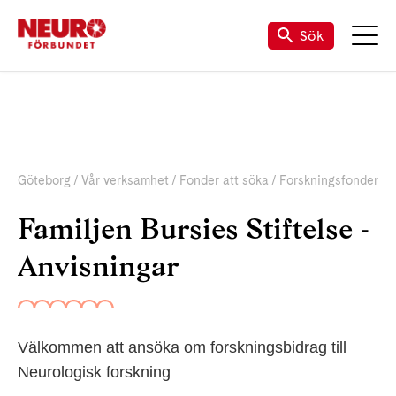
Sök
Göteborg
Vår verksamhet
Fonder att söka
Forskningsfonder
F
Familjen Bursies Stiftelse -
Anvisningar
Välkommen att ansöka om forskningsbidrag till
Neurologisk forskning