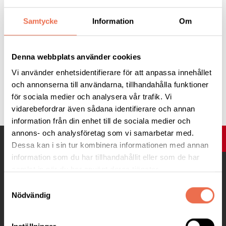
oktober-2022/
Samtycke
Information
Om
Denna webbplats använder cookies
Innehållsansvarig:
Neuro Malmö
Vi använder enhetsidentifierare för att anpassa innehållet
och annonserna till användarna, tillhandahålla funktioner
Tipsa
för sociala medier och analysera vår trafik. Vi
vidarebefordrar även sådana identifierare och annan
information från din enhet till de sociala medier och
annons- och analysföretag som vi samarbetar med.
UPP
Dessa kan i sin tur kombinera informationen med annan
information som du har tillhandahållit eller som de har
samlat in när du har använt deras tjänster.
Samtyckesval
Nödvändig