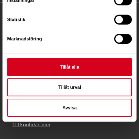
Inställningar
KONTAKT
Statistik
Besöksadress:
Ågatan 12 C, 172 62 Sundbyberg
Marknadsföring
Telefon:
08-677 70 10
Postadress:
Tillåt alla
Box 4086
171 04 Solna
Tillåt urval
info@neuro.se
PG 90 10 07-5 | BG 901-0075 | Swishgåva 90 100
Avvisa
75 | Organisationsnummer 802002-3605
Till kontaktsidan