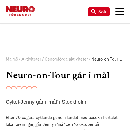
Kalender för Neuro (riks)
Mina Sidor
TALANDE WEBB
Sök
Malmö
Aktiviteter
Genomförda aktiviteter
Neuro-on-Tour går i mål
Neuro-on-Tour går i mål
Cykel-Jenny går i 'mål' i Stockholm
Efter 70 dagars cyklande genom landet med besök i flertalet
lokalföreningar, går Jenny i 'mål' den 16 oktober på