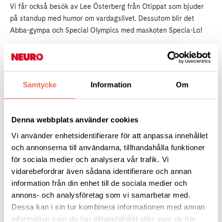
Vi får också besök av Lee Österberg från Otippat som bjuder
på standup med humor om vardagslivet. Dessutom blir det
Abba-gympa och Special Olympics med maskoten Specia-Lo!
Datum: 22 april
Tid: 15.00–18.00
Samtycke
Information
Om
Plats: Folkets Park, Brändan och utomhus
(beroende på väder)
Denna webbplats använder cookies
Gratis och ingen anmälan krävs – kom när du vill och
stanna så länge du vill!
Vi använder enhetsidentifierare för att anpassa innehållet
Fullständigt program och mer info finns här
och annonserna till användarna, tillhandahålla funktioner
för sociala medier och analysera vår trafik. Vi
https://malmo.se/.../Funktionsnedsat.../Vi-mots-i-
vidarebefordrar även sådana identifierare och annan
Malmo.html
information från din enhet till de sociala medier och
annons- och analysföretag som vi samarbetar med.
Dessa kan i sin tur kombinera informationen med annan
Tipsa
information som du har tillhandahållit eller som de har