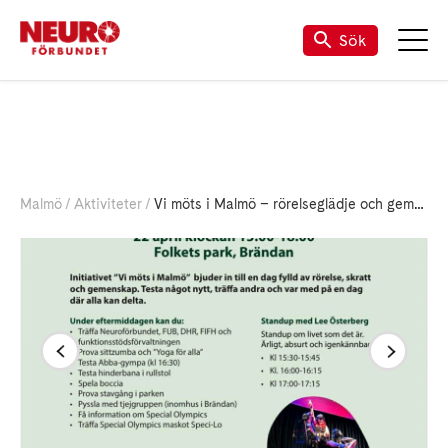
Kalender för Neuro (riks)
Mina Sidor
TALANDE WEBB
Sök
Malmö
Aktiviteter
Vi möts i Malmö – rörelseglädje och gemenskap i Folkets Park