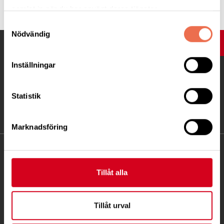
samlat in när du har använt deras tjänster.
Samtyckesval
Nödvändig
UPP
Inställningar
Statistik
Marknadsföring
KONTAKT
Tillåt alla
Besöksadress:
Ågatan 12 C, 172 62 Sundbyberg
Telefon:
08-677 70 10
Tillåt urval