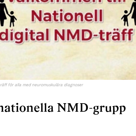
katräff för alla med neuromuskulära diagnoser
nationella NMD-grupp