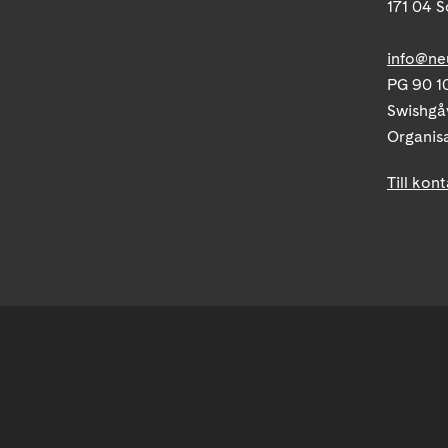
171 04 S
info@ne
PG 90 10
Swishgå
Organis
Till kon