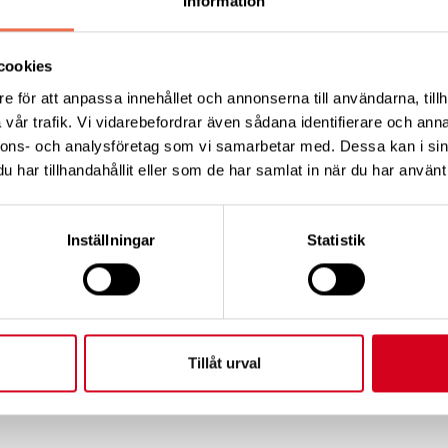
Information
x och samlevnad?
cookies
ag på hur du vill att vår grupp ska utvecklas framöver
e för att anpassa innehållet och annonserna till användarna, tillh
å våra framtida träffar.
vår trafik. Vi vidarebefordrar även sådana identifierare och anna
nnons- och analysföretag som vi samarbetar med. Dessa kan i sin
ett forum där vi både kan stötta varandra och kunna lyf
har tillhandahållit eller som de har samlat in när du har använt 
muskelsjukdom runt om i Sverige.
Inställningar
Statistik
skar
 NMD-grupp
ch Karsten
Tillåt urval