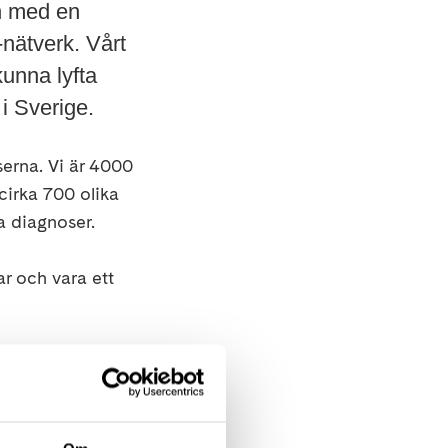
n med en
nätverk. Vårt
kunna lyfta
i Sverige.
erna. Vi är 4000
cirka 700 olika
a diagnoser.
r och vara ett
s där vi samtalar
 Vi har även en
t tema och
ns, resor,