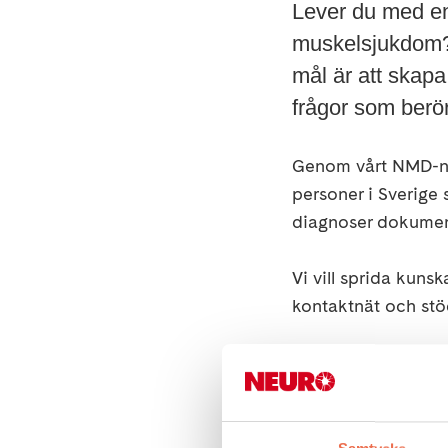
Lever du med en
muskelsjukdom? D
mål är att skapa
frågor som berö
Genom vårt NMD-nät
personer i Sverige 
diagnoser dokument
Vi vill sprida kun
kontaktnät och stö
Vi träffas regelbu
kring erfarenheter,
Facebook grupp "Ne
eventuellt någon fö