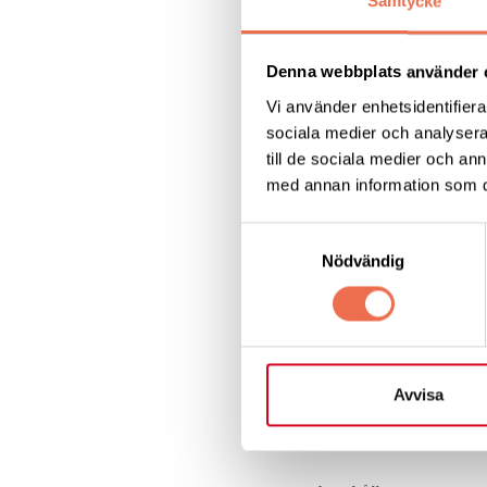
Samtycke
rehabilitering, se
Denna webbplats använder 
Kom gärna med försl
Vi använder enhetsidentifierar
teman vi kan lyfta p
sociala medier och analysera 
till de sociala medier och a
Målet är att skapa 
med annan information som du 
oss som lever med 
Samtyckesval
Nödvändig
Varmt välkomna ön
Neuros nationella
Caroline, Anette o
Avvisa