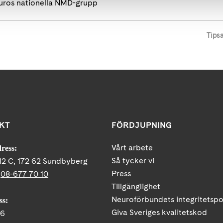
ros nationella NMD-grupp
Tips
KT
FÖRDJUPNING
Vårt arbete
ress:
Så tycker vi
12 C, 172 62 Sundbyberg
Press
:
08-677 70 10
Tillgänglighet
Neuroförbundets integritetspo
ss:
Giva Sveriges kvalitetskod
86