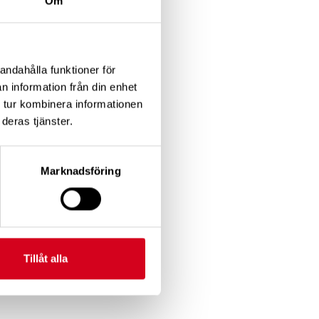
Om
 och ge förslag på
andahålla funktioner för
n information från din enhet
 tur kombinera informationen
ta frågor som berör
deras tjänster.
Marknadsföring
Tillåt alla