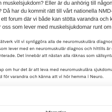
 muskelsjukdom? Eller är du anhörig till någo
å har du kommit rätt till vårt nationella NMD-
 ett forum där vi både kan stötta varandra och 
r oss som lever med muskelsjukdomar runt om 
verk vill vi synliggöra alla de neuromuskulära diagnos
som lever med en neuromuskulär diagnos och hittills är 
erade. Det innebär att nästan alla räknas som sällsynt
skap om hur det är att leva med neuromuskulära sjukdoma
d för varandra och känna att vi hör hemma i Neuro.
ndet en gång i månaden via Zoom för en stund tillsamman
 frågor och tips som berör oss i både i stort och i smått.
uros nationella NMD-grupp". Vartannat möte har vi et
reläsare. Vad sägs om tema såsom familjeliv och assista