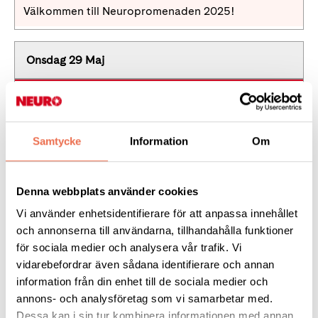
Välkommen till Neuropromenaden 2025!
Onsdag 29 Maj
Välkommen till Neuropromenaden 2025!
Samtycke
Information
Om
Torsdag 30 Maj
Välkommen till Neuropromenaden 2025!
Denna webbplats använder cookies
Vi använder enhetsidentifierare för att anpassa innehållet
Fredag 31 Maj
och annonserna till användarna, tillhandahålla funktioner
för sociala medier och analysera vår trafik. Vi
vidarebefordrar även sådana identifierare och annan
Lördag 1 Juni
information från din enhet till de sociala medier och
annons- och analysföretag som vi samarbetar med.
Dessa kan i sin tur kombinera informationen med annan