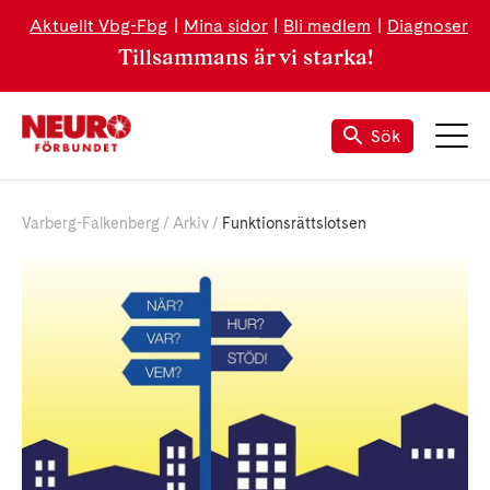
Aktuellt Vbg-Fbg
Mina sidor
Bli medlem
Diagnoser
Tillsammans är vi starka!
Sök
Varberg-Falkenberg
Arkiv
Funktionsrättslotsen