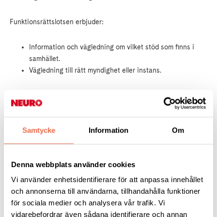
Funktionsrättslotsen erbjuder:
Information och vägledning om vilket stöd som finns i
samhället.
Vägledning till rätt myndighet eller instans.
I listen till höger hittar du information om:
Utbildning
Samtycke
Information
Om
Arbete
Bostad
Kultur
Denna webbplats använder cookies
Fritid
Ekonomi
Vi använder enhetsidentifierare för att anpassa innehållet
Sjukvård
och annonserna till användarna, tillhandahålla funktioner
Hjälpmedel
för sociala medier och analysera vår trafik. Vi
Lagar
vidarebefordrar även sådana identifierare och annan