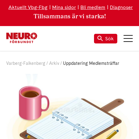
Aktuellt Vbg-Fbg
Mina sidor
Bli medlem
Diagnoser
Tillsammans är vi starka!
Sök
Varberg-Falkenberg
Arkiv
Uppdatering Medlemsträffar