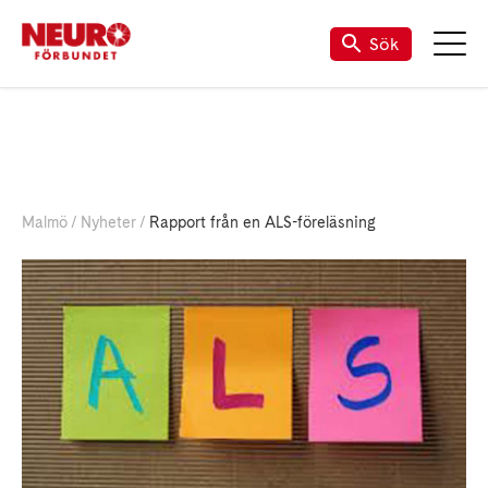
Kalender för Neuro (riks)
Mina Sidor
TALANDE WEBB
Sök
Malmö
Nyheter
Rapport från en ALS-föreläsning