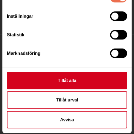
Inställningar
Statistik
KONTAKT
Marknadsföring
Besöksadress:
Ågatan 12 C, 172 62 Sundbyberg
Telefon:
08-677 70 10
Tillåt alla
Postadress:
Box 4086
Tillåt urval
171 04 Solna
Avvisa
info@neuro.se
PG 90 10 07-5 | BG 901-0075 | Swishgåva 90 100