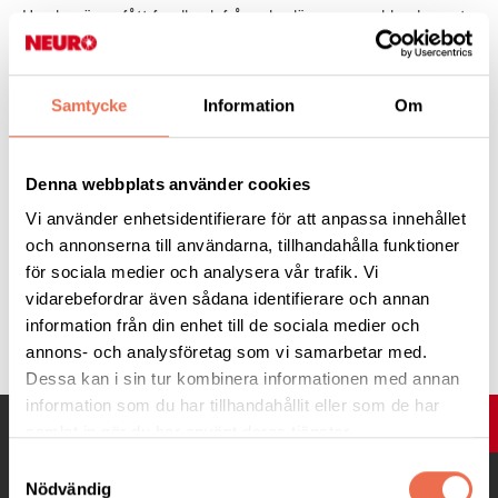
Han har även fått feedback från yrkesläraren som bland annat
skrev:
"Jag vill tacka dig för din fantastiska föreläsning igår om
ALS och dina upplevelser! Vi var djupt imponerade och tyckte
det var oerhört intressant att få ta del av din liv! Vi fick
Samtycke
Information
Om
information om sjukdomen, din personliga upplevelse och
utrymme att ställa frågor till dig. Det gjorde stort intryck på oss
alla - tack!"
Denna webbplats använder cookies
Vi använder enhetsidentifierare för att anpassa innehållet
Innehållsansvarig:
Neuro Malmö
och annonserna till användarna, tillhandahålla funktioner
för sociala medier och analysera vår trafik. Vi
vidarebefordrar även sådana identifierare och annan
Tipsa
information från din enhet till de sociala medier och
annons- och analysföretag som vi samarbetar med.
Dessa kan i sin tur kombinera informationen med annan
information som du har tillhandahållit eller som de har
UPP
samlat in när du har använt deras tjänster.
Samtyckesval
Nödvändig