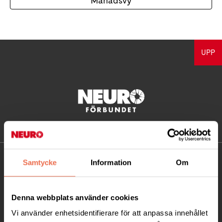
Månadsvy
UPP
KONTAKT
Samtycke
Information
Om
Besöksadress:
Denna webbplats använder cookies
Ågatan 12 C, 172 62 Sundbyberg
Telefon:
08-677 70 10
Vi använder enhetsidentifierare för att anpassa innehållet