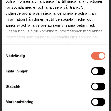
och annonserna till användarna, tillhandahålla funktioner
för sociala medier och analysera vår trafik. Vi
Postadress:
vidarebefordrar även sådana identifierare och annan
Box 4086
information från din enhet till de sociala medier och
171 04 Solna
annons- och analysföretag som vi samarbetar med.
Dessa kan i sin tur kombinera informationen med annan
info@neuro.se
information som du har tillhandahållit eller som de har
PG 90 10 07-5 | BG 901-0075 | Swishgåva 90 100
samlat in när du har använt deras tjänster.
75 | Organisationsnummer 802002-3605
Samtyckesval
Nödvändig
Till kontaktsidan
Inställningar
FÖRDJUPNING
Statistik
FÖR MEDLEMMAR
Marknadsföring