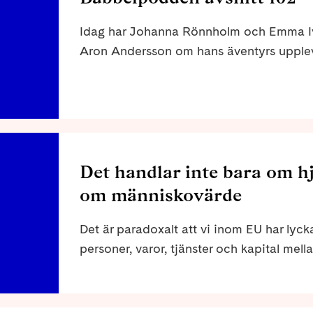
Idag har Johanna Rönnholm och Emma Iva
Aron Andersson om hans äventyrs upple
Det handlar inte bara om h
om människovärde
Det är paradoxalt att vi inom EU har lycka
personer, varor, tjänster och kapital mel
invånare, men att vi inte har en reell fri 
medborgare som är i behov av hjälpmedel,
funktionsrättsrörelse