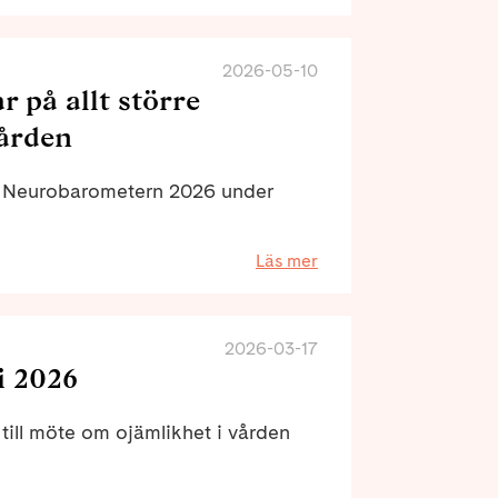
rätt Sverige.
2026-05-10
 på allt större
ården
t Neurobarometern 2026 under
Läs mer
2026-03-17
i 2026
ill möte om ojämlikhet i vården