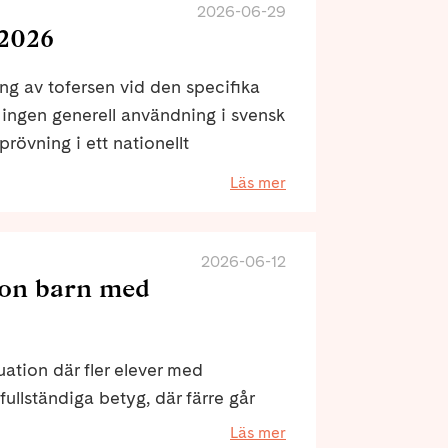
2026-06-29
 2026
g av tofersen vid den specifika
ngen generell användning i svensk
prövning i ett nationellt
lgång till behandlingen.
Läs mer
2026-06-12
tion barn med
tuation där fler elever med
ullständiga betyg, där färre går
där utanförskapet ökar. Det skriver
Läs mer