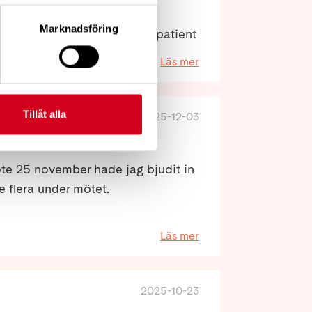
dig varning, i vissa fall flera
Marknadsföring
risken för fallolyckor och ge patient
Läs mer
Tillåt alla
2025-12-03
V - sändningar
e 25 november hade jag bjudit in
e flera under mötet.
Läs mer
2025-10-23