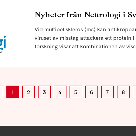
Nyheter från Neurologi i Sv
Vid multipel skleros (ms) kan antikroppa
viruset av misstag attackera ett protein
forskning visar att kombinationen av vis
riskfaktorer kan kopplas till kraftigt ökad 
1
2
3
4
5
6
7
8