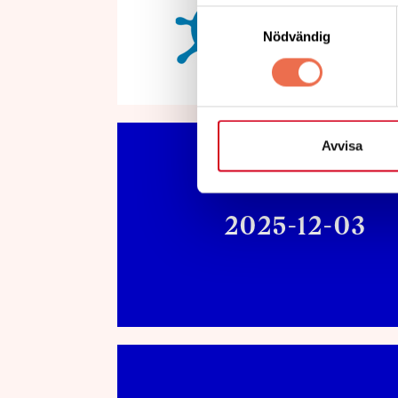
Samtyckesval
Nödvändig
Avvisa
2025-12-03