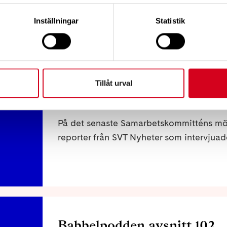
epilepsi och har utvecklats för att ge en ti
Inställningar
Statistik
minuter före ett anfall, vilket kan minska 
eller anhörig möjlighet att agera
Tillåt urval
Funktionsrätt Blekinge - T
På det senaste Samarbetskommitténs möt
reporter från SVT Nyheter som intervjuad
Babbelpodden avsnitt 102