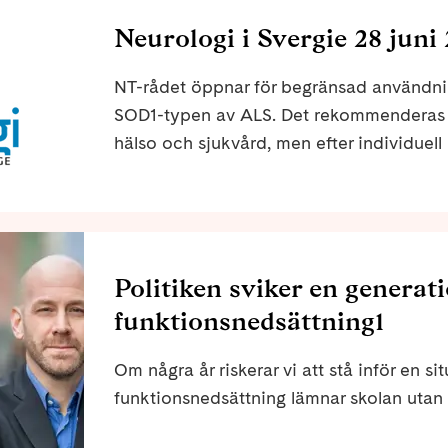
Neurologi i Svergie 28 juni
NT-rådet öppnar för begränsad användnin
SOD1-typen av ALS. Det rekommenderas i
hälso och sjukvård, men efter individuell 
behandlingsråd kan dessa patienter få til
Politiken sviker en genera
funktionsnedsättning1
Om några år riskerar vi att stå inför en si
funktionsnedsättning lämnar skolan utan f
vidare till högre studier eller arbete och 