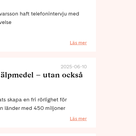
rsson haft telefonintervju med
velse
Läs mer
2025-06-10
jälpmedel – utan också
ts skapa en fri rörlighet för
lan länder med 450 miljoner
rörlighet för de av våra egna
Läs mer
 skriver företrädare för