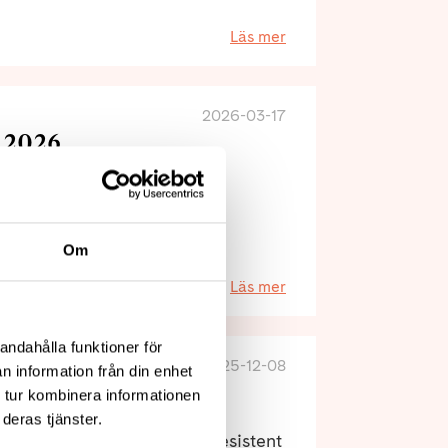
Läs mer
2026-03-17
 2026
ionsträning för att stärka
erna att gå efter en stroke.
Om
Läs mer
andahålla funktioner för
2025-12-08
n information från din enhet
 anfall
 tur kombinera informationen
deras tjänster.
 patienter med läkemedelsresistent