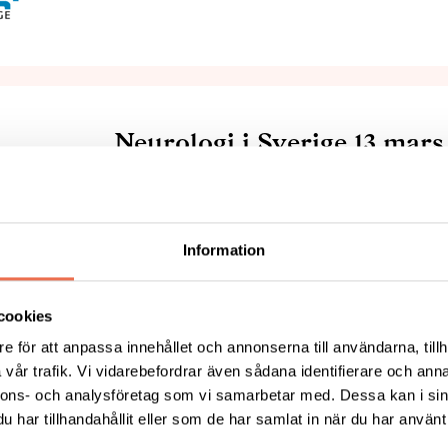
Neurologi i Sverige 13 mars
Konditionsträning som strokerehab Kondit
neuroplasticiteten och förbättra möjlighet
Information
cookies
e för att anpassa innehållet och annonserna till användarna, tillh
vår trafik. Vi vidarebefordrar även sådana identifierare och anna
”Pod” varnar för epileptiskt
nnons- och analysföretag som vi samarbetar med. Dessa kan i sin
har tillhandahållit eller som de har samlat in när du har använt 
Det nya öronburna systemet är avsett för