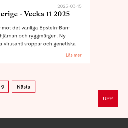
2025-03-15
erige - Vecka 11 2025
r mot det vanliga Epstein-Barr-
 i hjärnan och ryggmärgen. Ny
sa virusantikroppar och genetiska
risk för ms.
Läs mer
9
Nästa
UPP