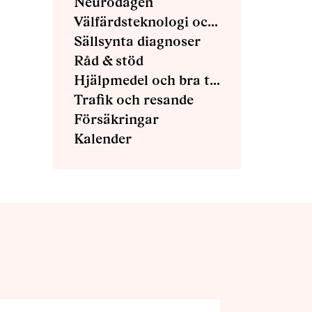
Neurodagen
Välfärdsteknologi och E-hälsa
Sällsynta diagnoser
Råd & stöd
Hjälpmedel och bra tips
Trafik och resande
Försäkringar
Kalender