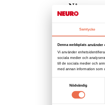
Några popu
Samtycke
Om oss
Denna webbplats använder 
MS - multipel skl
Vi använder enhetsidentifierar
sociala medier och analysera 
till de sociala medier och a
med annan information som du 
Vårt arbete
Samtyckesval
Nödvändig
Dela denna sida: