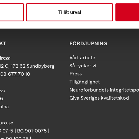
Tillåt urval
KT
FÖRDJUPNING
Vårt arbete
ress:
Så tycker vi
12 C, 172 62 Sundbyberg
Press
:
08-677 70 10
Tillgänglighet
Neuroförbundets integritetspo
ss:
Giva Sveriges kvalitetskod
86
olna
uro.se
 07-5 | BG 901-0075 |
va 90 100 75 |