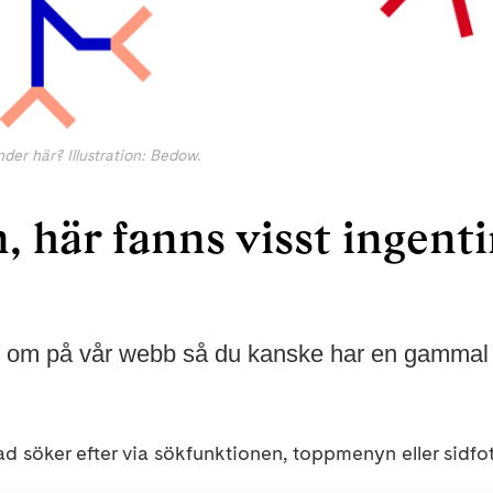
der här? Illustration: Bedow.
 här fanns visst ingenti
d om på vår webb så du kanske har en gammal el
d söker efter via sökfunktionen, toppmenyn eller sidfo