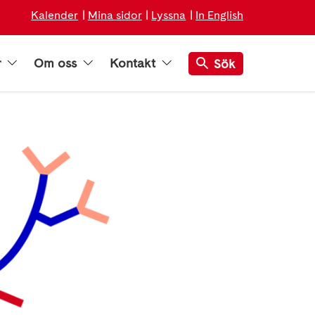
Kalender
Mina sidor
Lyssna
In English
r
Om oss
Kontakt
Sök