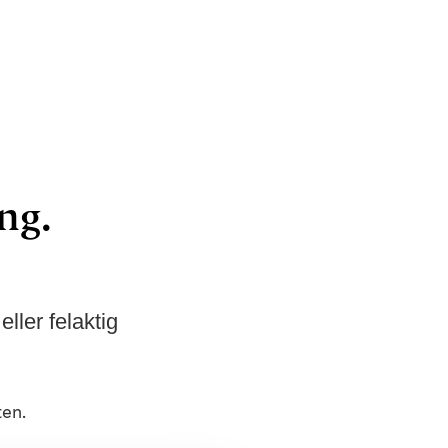
ng.
ler felaktig
ten.