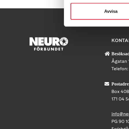
Avvisa
KONTA
Besöksad
Ågatan 
Telefon
Postadre
Box 40
171 04 S
info@ne
PG 90 10
Swishgå