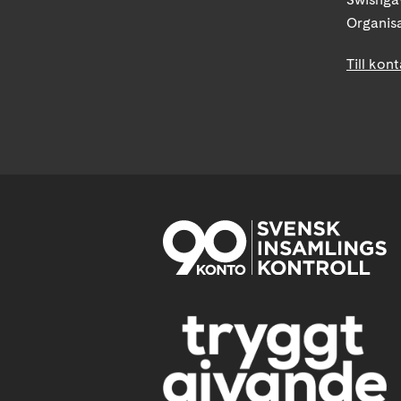
Organis
Till kon