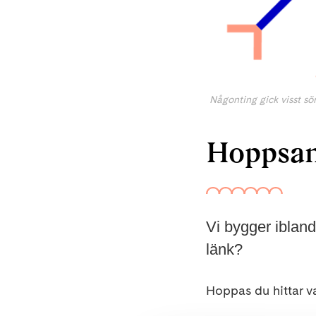
Någonting gick visst sön
Hoppsan,
Vi bygger iblan
länk?
Hoppas du hittar va