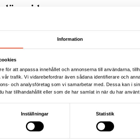
lära sidor:
Information
ALS - amyotrofisk lateral
cookies
eros
Polyneuropati
e för att anpassa innehållet och annonserna till användarna, tillh
vår trafik. Vi vidarebefordrar även sådana identifierare och anna
nnons- och analysföretag som vi samarbetar med. Dessa kan i sin
har tillhandahållit eller som de har samlat in när du har använt 
Förening
Inställningar
Statistik
Tips