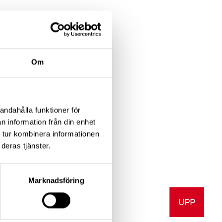
Om
skleros
andahålla funktioner för
n information från din enhet
 tur kombinera informationen
deras tjänster.
Marknadsföring
UPP
a
Skriv ut