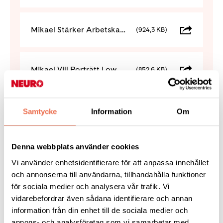
Mikael Stärker Arbetskamrat Low
(924,3 KB)
Mikael Vill Porträtt Low
(852,6 KB)
Samtycke
Information
Om
Sociala medier - händelser
Denna webbplats använder cookies
Anna Gör 1080X1920 Händelse
(437,3 KB)
Vi använder enhetsidentifierare för att anpassa innehållet
och annonserna till användarna, tillhandahålla funktioner
för sociala medier och analysera vår trafik. Vi
vidarebefordrar även sådana identifierare och annan
Anna Stärker 1080X1920 Händelse
(421,8 KB)
information från din enhet till de sociala medier och
annons- och analysföretag som vi samarbetar med.