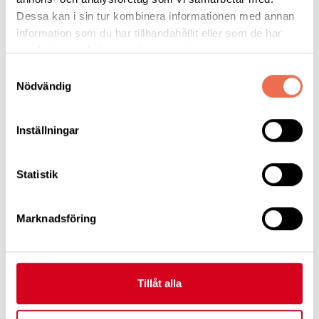
Dessa kan i sin tur kombinera informationen med annan
Anna Vill 1080X1920 Händelse
(472,6 KB)
information som du har tillhandahållit eller som de har
samlat in när du har använt deras tjänster.
Samtyckesval
Jenny Gör 1080X1920 Händelse
(466,7 KB)
Nödvändig
Inställningar
Jenny Vill 1080X1920 Händelse
(412,2 KB)
Statistik
Mattias Gör 1080X1920 Händelse
(408,3 KB)
Marknadsföring
Mattias Stärker 1080X1920 Händelse
(352,2 KB)
Tillåt alla
Mattias Vill 1080X1920 Händelse
(551,2 KB)