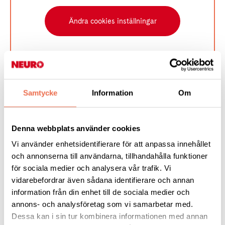
Ändra cookies inställningar
Vill du hellre ha en personlig genomgång eller introduktion via
Samtycke
Information
Om
Teams, hör av dig!
Fler filmer om webbpublicering
Denna webbplats använder cookies
på neuro.se
Vi använder enhetsidentifierare för att anpassa innehållet
och annonserna till användarna, tillhandahålla funktioner
för sociala medier och analysera vår trafik. Vi
Föreningens landningssida - så funkar den
vidarebefordrar även sådana identifierare och annan
information från din enhet till de sociala medier och
annons- och analysföretag som vi samarbetar med.
Dessa kan i sin tur kombinera informationen med annan