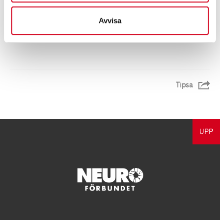
mattias.nordgren@neuro.se
Avvisa
Tipsa
UPP