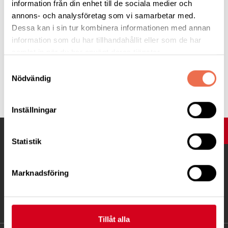
information från din enhet till de sociala medier och
Bodil strömberg 0702047157
annons- och analysföretag som vi samarbetar med.
Dessa kan i sin tur kombinera informationen med annan
information som du har tillhandahållit eller som de har
Göran hassel 0703509190
samlat in när du har använt deras tjänster.
Samtyckesval
Nödvändig
Tipsa
Inställningar
UPP
Statistik
Marknadsföring
Tillåt alla