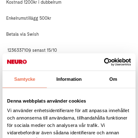
Kostnad 1200kr i dubbelrum
Enkelrumstillägg 500kr
Betala via Swish
1236337109 senast 15/10
Sista anmälningsdag 1/10 2025
Samtycke
Information
Om
Behov av speciell utrustning som du behöver på valjeviken?
Skicka önskemål till
Denna webbplats använder cookies
Vi använder enhetsidentifierare för att anpassa innehållet
Goranhassel@icloud.com
och annonserna till användarna, tillhandahålla funktioner
för sociala medier och analysera vår trafik. Vi
Frågor ?
vidarebefordrar även sådana identifierare och annan