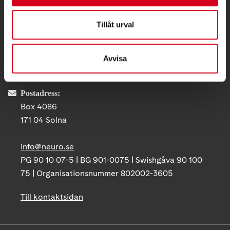
KONTAKT
Tillåt urval
Besöksadress:
Ågatan 12 C, 172 62 Sundbyberg
Avvisa
Telefon:
08-677 70 10
Postadress:
Box 4086
171 04 Solna
info@neuro.se
PG 90 10 07-5 | BG 901-0075 | Swishgåva 90 100
75 | Organisationsnummer 802002-3605
Till kontaktsidan