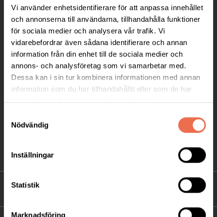
Vi använder enhetsidentifierare för att anpassa innehållet
Ågatan 12 C, 172 62 Sundbyberg
och annonserna till användarna, tillhandahålla funktioner
Telefon:
08-677 70 10
för sociala medier och analysera vår trafik. Vi
vidarebefordrar även sådana identifierare och annan
Postadress:
information från din enhet till de sociala medier och
Box 4086
annons- och analysföretag som vi samarbetar med.
171 04 Solna
Dessa kan i sin tur kombinera informationen med annan
information som du har tillhandahållit eller som de har
info@neuro.se
samlat in när du har använt deras tjänster.
PG 90 10 07-5 | BG 901-0075 | Swishgåva 90 100
Samtyckesval
75 | Organisationsnummer 802002-3605
Nödvändig
Till kontaktsidan
Inställningar
Statistik
FÖRDJUPNING
Marknadsföring