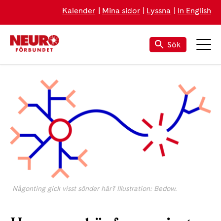
Kalender
Mina sidor
Lyssna
In English
Sök
Någonting gick visst sönder här? Illustration: Bedow.