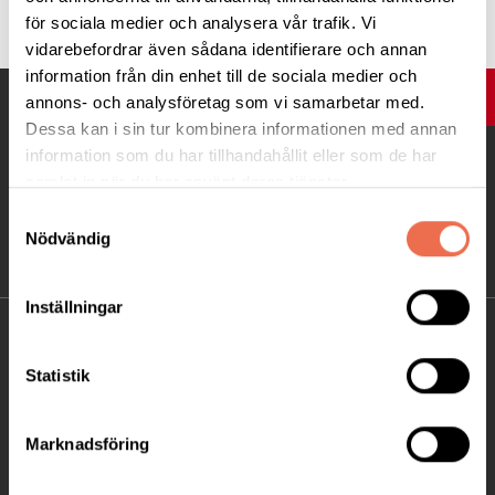
för sociala medier och analysera vår trafik. Vi
vidarebefordrar även sådana identifierare och annan
information från din enhet till de sociala medier och
UPP
annons- och analysföretag som vi samarbetar med.
Dessa kan i sin tur kombinera informationen med annan
information som du har tillhandahållit eller som de har
samlat in när du har använt deras tjänster.
Samtyckesval
Nödvändig
Inställningar
KONTAKT
Statistik
Besöksadress:
Ågatan 12 C, 172 62 Sundbyberg
Marknadsföring
Telefon:
08-677 70 10