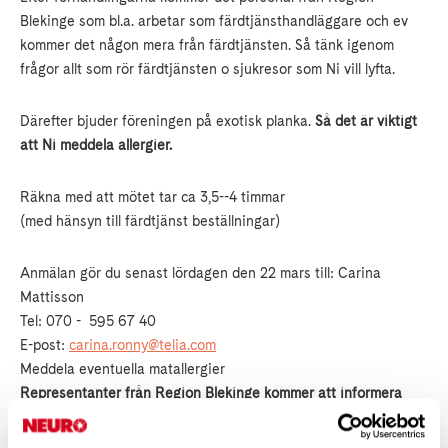
Blekinge som bl.a. arbetar som färdtjänsthandläggare och ev
kommer det någon mera från färdtjänsten. Så tänk igenom
frågor allt som rör färdtjänsten o sjukresor som Ni vill lyfta.
Därefter bjuder föreningen på exotisk planka.
Så det är viktigt
att Ni meddela allergier.
Räkna med att mötet tar ca 3,5--4 timmar
(med hänsyn till färdtjänst beställningar)
Anmälan gör du senast lördagen den 22 mars till: Carina
Mattisson
Tel: 070 - 595 67 40
E-post:
carina.ronny@telia.com
Meddela eventuella matallergier
Representanter från Region Blekinge kommer att informera
och Ni har möjlighet att ställa frågor om färdtjänst och
sjukresor. Tänk gärna igenom och skriv ned så Ni har dem med