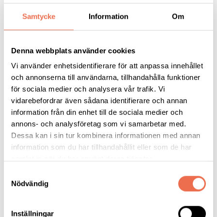
Er. Det är viktigt att vi få föra fram våra synpunkter inför
Samtycke
Information
Om
personalen som arbetar bl.a. färdtjänsthandläggare mm.
Varmt välkomna
Denna webbplats använder cookies
Styrelsen för Neuroförbundet Blekinge
Vi använder enhetsidentifierare för att anpassa innehållet
och annonserna till användarna, tillhandahålla funktioner
Dagordning för Neuroförbundet Blekinge årsmöte
för sociala medier och analysera vår trafik. Vi
vidarebefordrar även sådana identifierare och annan
Söndagen den 30 mars 2025 (i enlighet med §8 i stadgarna)
information från din enhet till de sociala medier och
annons- och analysföretag som vi samarbetar med.
Mötets öppnande
Dessa kan i sin tur kombinera informationen med annan
Val av ordförande för mötet
information som du har tillhandahållit eller som de har
Val av sekreterare för mötet
Val av två personer att jämte mötets ordförande
samlat in när du har använt deras tjänster.
justera dagens protokoll
Samtyckesval
Val av två rösträknare vid mötet
Nödvändig
Godkännande av dagordningen
Beslut om huruvida mötet blivit i behörig ordning
sammankallat
Inställningar
Verksamhetsberättelse för sistförflutna kalenderår