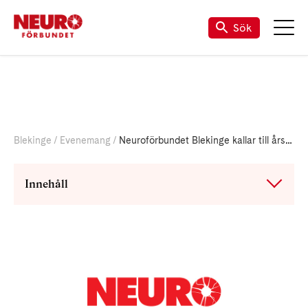
Om Neuro Blekinge
Sök
Blekinge
Evenemang
Neuroförbundet Blekinge kallar till årsmöte för året 2024.
Innehåll