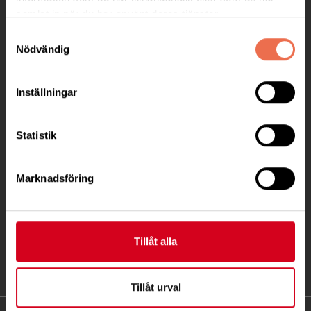
KONTAKT
samlat in när du har använt deras tjänster.
Samtyckesval
Besöksadress:
Nödvändig
Ågatan 12 C, 172 62 Sundbyberg
Telefon:
08-677 70 10
Inställningar
Postadress:
Statistik
Box 4086
171 04 Solna
Marknadsföring
info@neuro.se
PG 90 10 07-5 | BG 901-0075 | Swishgåva 90 100
75 | Organisationsnummer 802002-3605
Tillåt alla
Till kontaktsidan
Tillåt urval