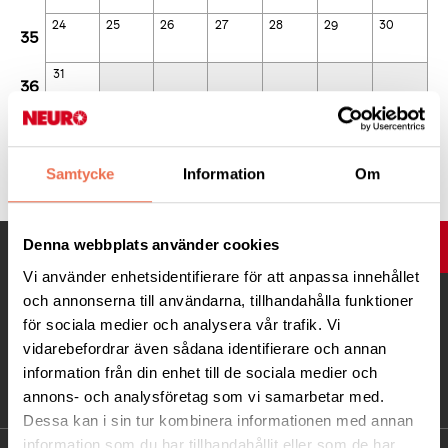
24
25
26
27
28
29
30
35
31
36
Dagar som är fetmarkerade och med färg-prick har aktiviteter.
Klicka på en dag för att se dessa aktiviteter.
Samtycke
Information
Om
Denna webbplats använder cookies
UPP
Vi använder enhetsidentifierare för att anpassa innehållet
och annonserna till användarna, tillhandahålla funktioner
för sociala medier och analysera vår trafik. Vi
vidarebefordrar även sådana identifierare och annan
information från din enhet till de sociala medier och
annons- och analysföretag som vi samarbetar med.
Dessa kan i sin tur kombinera informationen med annan
information som du har tillhandahållit eller som de har