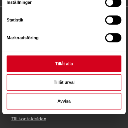
Inställningar
KONTAKT
Statistik
Besöksadress:
Marknadsföring
Ågatan 12 C, 172 62 Sundbyberg
Telefon:
08-677 70 10
Postadress:
Tillåt alla
Box 4086
171 04 Solna
Tillåt urval
info@neuro.se
PG 90 10 07-5 | BG 901-0075 | Swishgåva 90 100
Avvisa
75 | Organisationsnummer 802002-3605
Till kontaktsidan