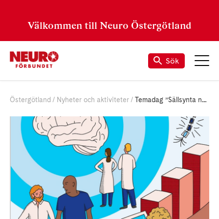
Välkommen till Neuro Östergötland
Sök
Östergötland
Nyheter och aktiviteter
Temadag ”Sällsynta neuromuskulära sjukdomar” i Linköping