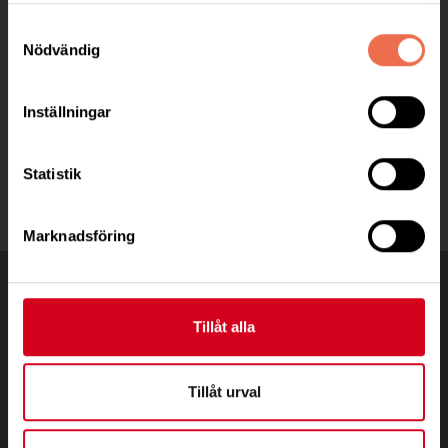
C/OCarina Mattisson
Samtyckesval
Hallvägen 8, 37277 Backaryd
Nödvändig
Telefon:
070/5956740
Inställningar
blekinge@neuro.se
Statistik
Marknadsföring
Tillåt alla
Tillåt urval