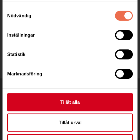
C/OCarina Mattisson
Samtyckesval
Hallvägen 8, 37277 Backaryd
Nödvändig
Telefon:
070/5956740
Inställningar
blekinge@neuro.se
Statistik
Marknadsföring
Tillåt alla
Tillåt urval