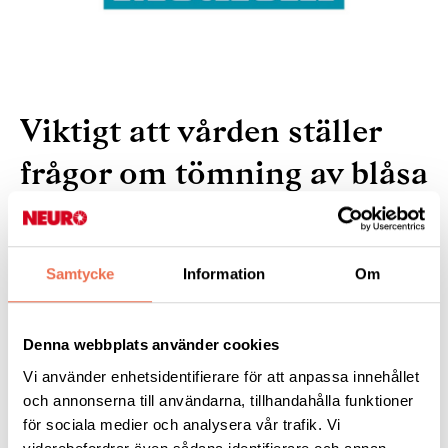
Viktigt att vården ställer
frågor om tömning av blåsa
och tarm
Samtycke
Information
Om
7 februari 2023
, Utdraget är taget från länkad
artikel med samma namn i Dagens Medicin
Denna webbplats använder cookies
Att inte fråga om inkontinens är
Vi använder enhetsidentifierare för att anpassa innehållet
integritetskränkande, eftersom konsekvenserna
och annonserna till användarna, tillhandahålla funktioner
kan vara stora för patienten, skriver debattörer från
för sociala medier och analysera vår trafik. Vi