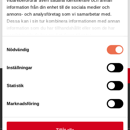
Forum för hjälpmedel vid blås- och
vidarebefordrar även sådana identifierare och annan
information från din enhet till de sociala medier och
tarmdysfunktion.
annons- och analysföretag som vi samarbetar med.
Dessa kan i sin tur kombinera informationen med annan
Läs hela artikeln här
information som du har tillhandahållit eller som de har
samlat in när du har använt deras tjänster.
Samtyckesval
Tipsa
Nödvändig
Inställningar
UPP
Statistik
Marknadsföring
Tillåt alla