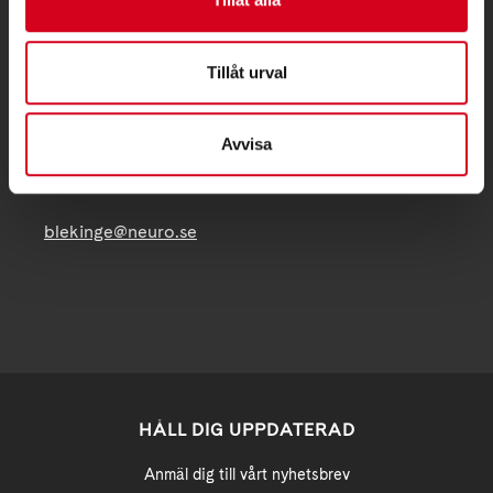
KONTAKT
Tillåt urval
Besöksadress:
C/OCarina Mattisson
Avvisa
Hallvägen 8, 37277 Backaryd
Telefon:
070/5956740
blekinge@neuro.se
HÅLL DIG UPPDATERAD
Anmäl dig till vårt nyhetsbrev