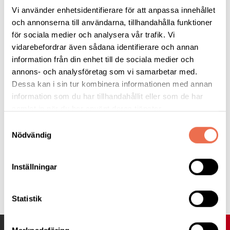
Vi använder enhetsidentifierare för att anpassa innehållet
samt Treax Pads)
Varmt välkommen!
och annonserna till användarna, tillhandahålla funktioner
för sociala medier och analysera vår trafik. Vi
vidarebefordrar även sådana identifierare och annan
information från din enhet till de sociala medier och
annons- och analysföretag som vi samarbetar med.
Dessa kan i sin tur kombinera informationen med annan
Mobilina
information som du har tillhandahållit eller som de har
samlat in när du har använt deras tjänster.
Mobilina - Vägen till frihet
Samtyckesval
Nödvändig
Inställningar
Statistik
UPP