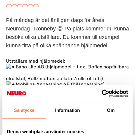
På måndag är det äntligen dags för årets
Neurodag i Ronneby 😊 På plats kommer du kunna
besöka olika utställare. Du kommer till exempel
kunna titta på olika spännande hjälpmedel.
Utställare med hjälpmedel:
Bano Life AB (hjälpmedel – t.ex. Eloflex hopfällbara
elrullstol, Rollz motionsrollator/rullstol i ett)
Mobilina Anpassning AB (bilanpassning)
https://www.mobilina.se/
Tendo AB (griphandske)
Samtycke
Information
Om
https://www.tendoforpeople.se/
LESO (griphjälpmedel)
https://www.leso.se/
WMU Rehab Partner (Anpassade träningsredskap
Denna webbplats använder cookies