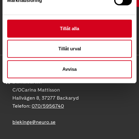
Marknadsföring
Tillåt alla
Tillåt urval
KONTAKT
Avvisa
Besöksadress:
C/OCarina Mattisson
Hallvägen 8, 37277 Backaryd
Telefon:
070/5956740
blekinge@neuro.se