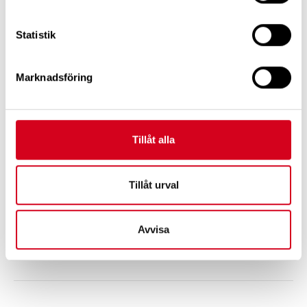
Statistik
LIFe-time.se produceras av LIF - de forskande
LIF Service AB
läkemedelsföretagen
Box 17608
Marknadsföring
118 92 Stockholm
info@lif.se
LIFs Dataskyddspol
Tillåt alla
Tillåt urval
Avvisa