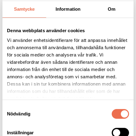
Varför blir unga och helt friska personer svårt sjuka i covid-19? Oc
Samtycke
Information
Om
resistenta mot viruset Sars-CoV-2? Ett internationellt nätverk av 
arbetar på att hitta genetiska förklaringar på de här frågorna. När
lagts kan covid-19-patienterna få effektivare behandlingar och me
Denna webbplats använder cookies
fram, säger Petter Brodin, immunolog vid KI.
Vi använder enhetsidentifierare för att anpassa innehållet
CAR-T för barn med leukemi i Gö
och annonserna till användarna, tillhandahålla funktioner
för sociala medier och analysera vår trafik. Vi
vidarebefordrar även sådana identifierare och annan
information från din enhet till de sociala medier och
annons- och analysföretag som vi samarbetar med.
Barncancercentrum vid Drottning Silvias barn- och ungdomssjukhu
Dessa kan i sin tur kombinera informationen med annan
kvalificerat sig för att ge avancerad CAR-T-behandling till barn me
information som du har tillhandahållit eller som de har
cellsleukemi. Vid centrat finns Sveriges första kliniska prövningsen
samlat in när du har använt deras tjänster.
samtliga barn ska behandlas inom ramen för kliniska studier.
Samtyckesval
Nödvändig
Inställningar