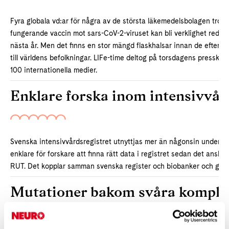
Fyra globala vd:ar för några av de största läkemedelsbolagen tror att
fungerande vaccin mot sars-CoV-2-viruset kan bli verklighet redan vi
nästa år. Men det finns en stor mängd flaskhalsar innan de efterlä
till världens befolkningar. LIFe-time deltog på torsdagens pressko
100 internationella medier.
Enklare forska inom intensivvår
Svenska intensivvårdsregistret utnyttjas mer än någonsin under p
enklare för forskare att finna rätt data i registret sedan det anslut
RUT. Det kopplar samman svenska register och biobanker och ger f
Mutationer bakom svåra kompli