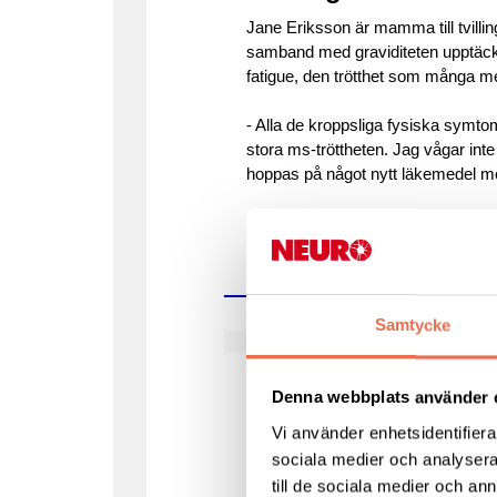
Jane Eriksson är mamma till tvill
samband med graviditeten upptäck
fatigue, den trötthet som många me
- Alla de kroppsliga fysiska symto
stora ms-tröttheten. Jag vågar inte
hoppas på något nytt läkemedel mo
Samtycke
World MS Day 30 maj
I år uppmärksamma
Denna webbplats använder 
Vi använder enhetsidentifierar
Den internationella ms-dagen W
sociala medier och analysera 
extra mycket i år. Det kan exempel
till de sociala medier och a
tyngd i fötter, ben och armar. Det 