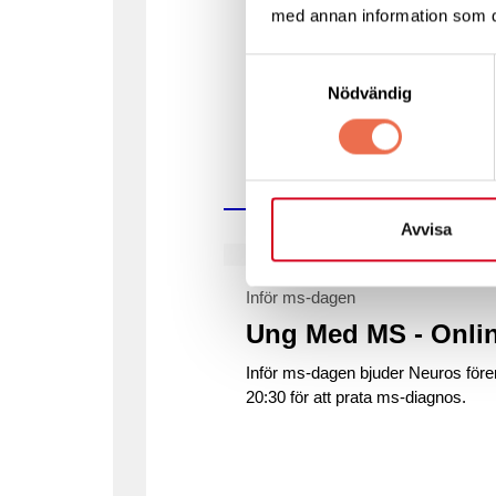
utmaningar när man ser frisk ut.
med annan information som du 
Via länken kan du se en kort film 
Samtyckesval
osynliga symtom. Där finns även f
Nödvändig
Avvisa
Inför ms-dagen
Ung Med MS - Online
Inför ms-dagen bjuder Neuros fören
20:30 för att prata ms-diagnos.