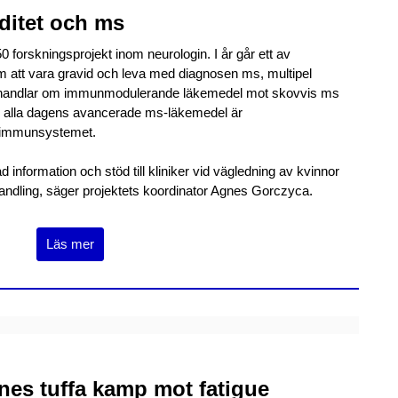
ditet och ms
0 forskningsprojekt inom neurologin. I år går ett av
 om att vara gravid och leva med diagnosen ms, multipel
en handlar om immunmodulerande läkemedel mot skovvis ms
rincip alla dagens avancerade ms-läkemedel är
 immunsystemet.
ad information och stöd till kliniker vid vägledning av kvinnor
andling, säger projektets koordinator Agnes Gorczyca.
Läs mer
es tuffa kamp mot fatigue