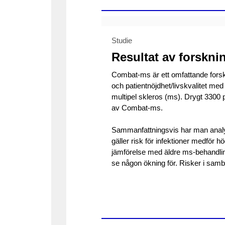
Studie
Resultat av forsk
Combat-ms är ett omfattande forsk
och patientnöjdhet/livskvalitet m
multipel skleros (ms). Drygt 3300 p
av Combat-ms.
Sammanfattningsvis har man analyse
gäller risk för infektioner medför h
jämförelse med äldre ms-behandling
se någon ökning för. Risker i sam