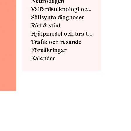
Neurodagen
Välfärdsteknologi och E-hälsa
Sällsynta diagnoser
Råd & stöd
Hjälpmedel och bra tips
Trafik och resande
Försäkringar
Kalender