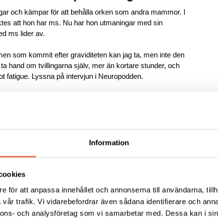
ingar och kämpar för att behålla orken som andra mammor. I
tes att hon har ms. Nu har hon utmaningar med sin
d ms lider av.
men som kommit efter graviditeten kan jag ta, men inte den
 ta hand om tvillingarna själv, mer än kortare stunder, och
t fatigue. Lyssna på intervjun i Neuropodden.
Läs och lyssna
Information
s osynliga symtom på ms-dagen
cookies
e för att anpassa innehållet och annonserna till användarna, tillh
orld MS Day den 30 maj uppmärksammar osynliga symtom
vår trafik. Vi vidarebefordrar även sådana identifierare och anna
vis vara smärta, fatigue, yrsel, inkontinens, domningar och
nnons- och analysföretag som vi samarbetar med. Dessa kan i sin
kan vara svårt för omgivning att förstå att man har dessa