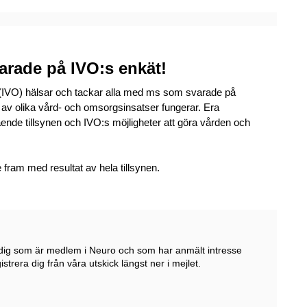
varade på IVO:s enkät!
 (IVO) hälsar och tackar alla med ms som svarade på
v olika vård- och omsorgsinsatser fungerar. Era
ående tillsynen och IVO:s möjligheter att göra vården och
ram med resultat av hela tillsynen.
l dig som är medlem i Neuro och som har anmält intresse
trera dig från våra utskick längst ner i mejlet.