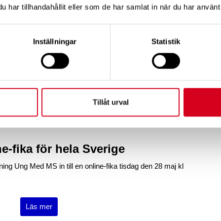
har tillhandahållit eller som de har samlat in när du har använt 
som den internationella ms-organisationen MSIF gjort om
ler filmer om ms.
Inställningar
Statistik
Se här
Tillåt urval
-fika för hela Sverige
ing Ung Med MS in till en online-fika tisdag den 28 maj kl
Läs mer