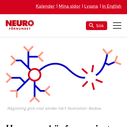
Kalender
Mina sidor
Lyssna
In English
Sök
Någonting gick visst sönder här? Illustration: Bedow.