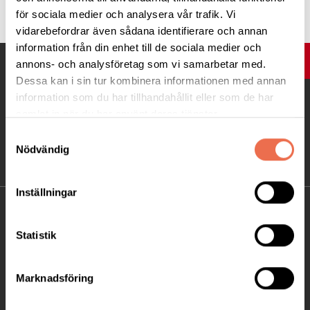
för sociala medier och analysera vår trafik. Vi
vidarebefordrar även sådana identifierare och annan
information från din enhet till de sociala medier och
UPP
annons- och analysföretag som vi samarbetar med.
Dessa kan i sin tur kombinera informationen med annan
information som du har tillhandahållit eller som de har
samlat in när du har använt deras tjänster.
Samtyckesval
Nödvändig
Inställningar
KONTAKT
Statistik
Besöksadress:
Ågatan 12 C, 172 62 Sundbyberg
Marknadsföring
Telefon:
08-677 70 10