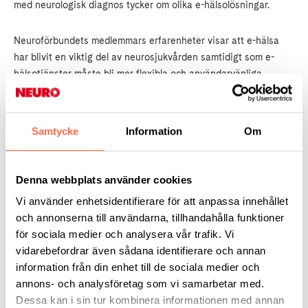
med neurologisk diagnos tycker om olika e-hälsolösningar.
Neuroförbundets medlemmars erfarenheter visar att e-hälsa
har blivit en viktig del av neurosjukvården samtidigt som e-
hälsotjänster måste bli mer flexibla och användarvänliga.
Dessutom bör vården bemöta patienternas behov och erbjuda
anpassade alternativ till personer som varken kan eller vill
använda digital teknik.
Samtycke
Information
Om
Denna webbplats använder cookies
Vi använder enhetsidentifierare för att anpassa innehållet
och annonserna till användarna, tillhandahålla funktioner
för sociala medier och analysera vår trafik. Vi
Neurorapporten 2023 E Hälsa (1)
(1,8 MB)
vidarebefordrar även sådana identifierare och annan
information från din enhet till de sociala medier och
annons- och analysföretag som vi samarbetar med.
Dessa kan i sin tur kombinera informationen med annan