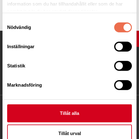
information som du har tillhandahållit eller som de har
Tipsa
samlat in när du har använt deras tjänster.
Samtyckesval
Nödvändig
UPP
Inställningar
Statistik
Marknadsföring
KONTAKT
Tillåt alla
Besöksadress:
Ågatan 12 C, 172 62 Sundbyberg
Tillåt urval
Telefon:
08-677 70 10