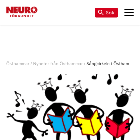
Sök
Östhammar
Nyheter från Östhammar
Sångcirkeln i Östhammar har startat igen!