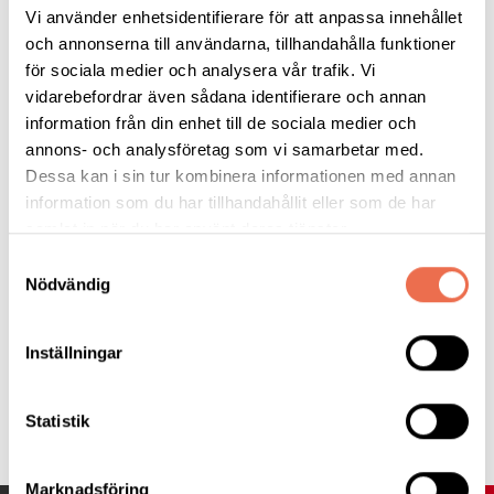
Vi återkommer förstås med mer information om när
Vi använder enhetsidentifierare för att anpassa innehållet
höstterminen startar.
och annonserna till användarna, tillhandahålla funktioner
för sociala medier och analysera vår trafik. Vi
Välkomna!/Styrelsen i Neuro Östhammar
vidarebefordrar även sådana identifierare och annan
information från din enhet till de sociala medier och
I samarbete med:
annons- och analysföretag som vi samarbetar med.
Dessa kan i sin tur kombinera informationen med annan
information som du har tillhandahållit eller som de har
samlat in när du har använt deras tjänster.
Samtyckesval
Nödvändig
Inställningar
Tipsa
Statistik
Marknadsföring