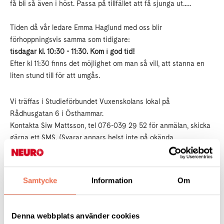
få bli så även i höst. Passa på tillfället att få sjunga ut…..
Tiden då vår ledare Emma Haglund med oss blir
förhoppningsvis samma som tidigare:
tisdagar kl. 10:30 - 11:30. Kom i god tid!
Efter kl 11:30 finns det möjlighet om man så vill, att stanna en
liten stund till för att umgås.
Vi träffas i Studieförbundet Vuxenskolans lokal på
Rådhusgatan 6 i Östhammar.
Kontakta Siw Mattsson, tel 076-039 29 52 för anmälan, skicka
gärna ett SMS. (Svarar annars helst inte på okända
telefonnummer). Det går förstås också bra att tala in ett
meddelande på telefonsvararen.
Samtycke
Information
Om
Du är välkommen att ansluta när som helst under terminen - ju
fler vi blir - desto roligare blir det!
Denna webbplats använder cookies