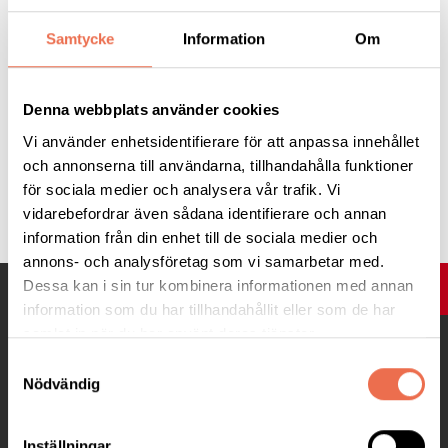
17
18
19
20
21
22
23
34
Samtycke
Information
Om
24
25
26
27
28
29
30
35
Denna webbplats använder cookies
31
36
Vi använder enhetsidentifierare för att anpassa innehållet
och annonserna till användarna, tillhandahålla funktioner
Dagar som är fetmarkerade och med färg-prick har aktiviteter.
för sociala medier och analysera vår trafik. Vi
Klicka på en dag för att se dessa aktiviteter.
vidarebefordrar även sådana identifierare och annan
information från din enhet till de sociala medier och
annons- och analysföretag som vi samarbetar med.
Dessa kan i sin tur kombinera informationen med annan
UPP
information som du har tillhandahållit eller som de har
samlat in när du har använt deras tjänster.
Samtyckesval
Nödvändig
Inställningar