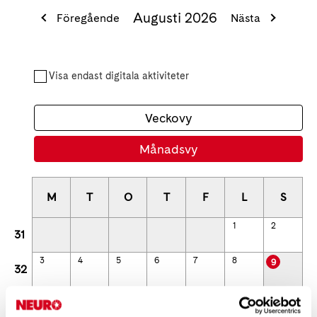
Augusti 2026
Föregående
Nästa
Visa endast digitala aktiviteter
Veckovy
Månadsvy
M
T
O
T
F
L
S
1
2
31
3
4
5
6
7
8
9
32
10
11
12
13
14
15
16
33