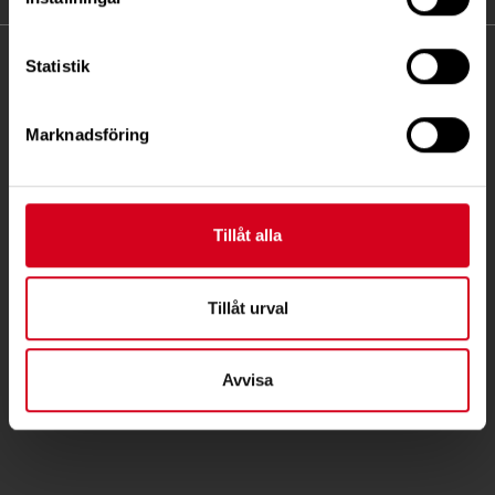
KONTAKT
Statistik
Besöksadress:
Marknadsföring
Fatbursgatan 19, 118 28 Stockholm
Telefon:
08 - 720 29 40
Tillåt alla
Postadress:
Samma som besöksadress
Tillåt urval
stockholm@neuro.se
BG 5792-5224 PG 966078-8
Avvisa