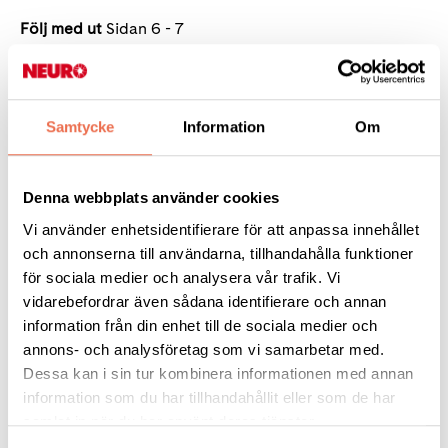
Följ med ut
Sidan 6 - 7
Aktiviteter
Sidan 8 - 16
Kalendarium
Sidan 17 - 19
Samtycke
Information
Om
Vårsalongen
Sidan 20
Recept
Sidan 21
Denna webbplats använder cookies
Diagnosträff
Sidan 22
Vi använder enhetsidentifierare för att anpassa innehållet
och annonserna till användarna, tillhandahålla funktioner
Hitta rätt som ny medlem
Sidan 22
för sociala medier och analysera vår trafik. Vi
Alltid öppet
Sidan 23
vidarebefordrar även sådana identifierare och annan
information från din enhet till de sociala medier och
Jag ropar på våren
Sidan 23
annons- och analysföretag som vi samarbetar med.
Bosse Råd Stöd och Kunskapscenter
Sidan 24
Dessa kan i sin tur kombinera informationen med annan
information som du har tillhandahållit eller som de har
Lokalföreningar
Sidan 24
samlat in när du har använt deras tjänster.