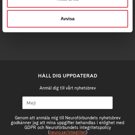
stockholm@neuro.se
Avvisa
BG 5792-5224 PG 966078-8
HÅLL DIG UPPDATERAD
Anmäl dig till vårt nyhetsbrev
Genom att anmäla mig till Neuroförbundets nyhetsbrev
godkänner jag att mina uppgifter behandlas i enlighet med
GDPR och Neuroförbundets integritetspolicy
(
neuro.se/integritet
)