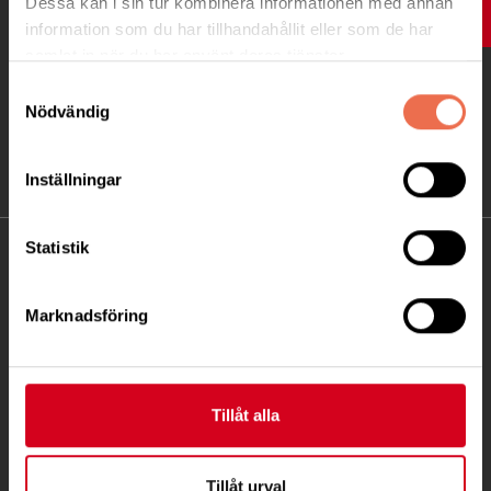
Dessa kan i sin tur kombinera informationen med annan
UPP
information som du har tillhandahållit eller som de har
samlat in när du har använt deras tjänster.
Samtyckesval
Nödvändig
Inställningar
Statistik
KONTAKT
Besöksadress:
Marknadsföring
Fatbursgatan 19, 118 28 Stockholm
Telefon:
08 - 720 29 40
Tillåt alla
Postadress:
Samma som besöksadress
Tillåt urval