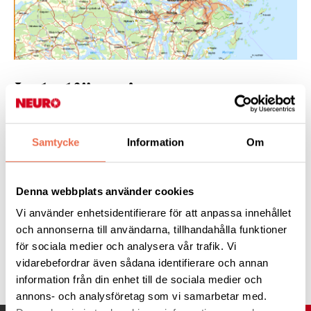
Lokalföreningar
Samtycke
Information
Om
25 maj 2019
Här hittar du länkar till lokalföreningarna i
Denna webbplats använder cookies
Stockholms Län.
Vi använder enhetsidentifierare för att anpassa innehållet
och annonserna till användarna, tillhandahålla funktioner
för sociala medier och analysera vår trafik. Vi
Tipsa
vidarebefordrar även sådana identifierare och annan
information från din enhet till de sociala medier och
annons- och analysföretag som vi samarbetar med.