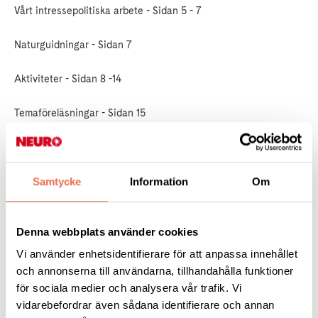
Vårt intressepolitiska arbete - Sidan 5 - 7
Naturguidningar - Sidan 7
Aktiviteter - Sidan 8 -14
Temaföreläsningar - Sidan 15
Biokväll - Sidan 16
Samtycke
Information
Om
Medlemsfika - Sidan 16
Kalendarium - Sidan 17 - 19
Denna webbplats använder cookies
Recept på sommartårta - Sidan 20
Vi använder enhetsidentifierare för att anpassa innehållet
och annonserna till användarna, tillhandahålla funktioner
Sudoku - Sidan 21
för sociala medier och analysera vår trafik. Vi
vidarebefordrar även sådana identifierare och annan
Diagnosträff - Sidan 22