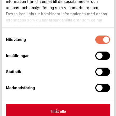
information från din enhet till de sociala medier och
annons- och analysföretag som vi samarbetar med.
Hitta rätt som ny medlem - Sidan 22
Dessa kan i sin tur kombinera informationen med annan
information som du har tillhandahållit eller som de har
Alltid öppet - Sidan 23
samlat in när du har använt deras tjänster.
Samtyckesval
Sensitiva sommarnatt - Sidan 23
Nödvändig
Bosse Råd Stöd och Kunskapscenter - Sidan 24
Inställningar
Lokalföreningar - Sidan 24
Statistik
Marknadsföring
Medlemstidning_Nr3_2025
(1,2 MB)
Tillåt alla