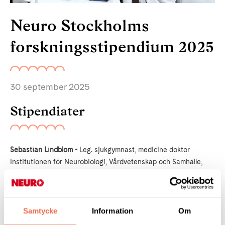
Neuro Stockholms
forskningsstipendium 2025
30 september 2025
Stipendiater
Sebastian Lindblom -
Leg. sjukgymnast, medicine doktor
Institutionen för Neurobiologi, Vårdvetenskap och Samhälle,
Karolinska Institutet och Karolinska Universitetssjukhuset samt
Mälardalens Universitet.
Forskningsprojekt: Making sense – Förutsättningar för
(
länk
till
Samtycke
Information
Om
personcentrerad rehabilitering efter stroke.
ansökan).