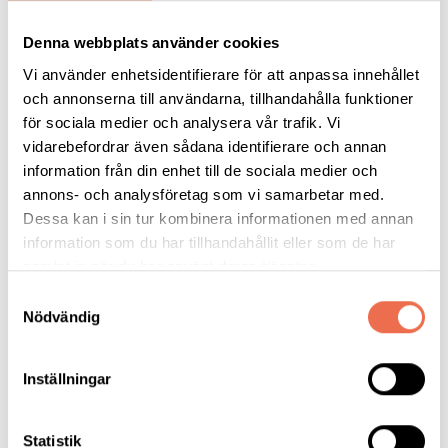
Denna webbplats använder cookies
Nicolas Ruffin
- Senior Forskningsspecialist, Docent.
Institutionen för klinisk neurovetenskap, Karolinska Institutet.
Vi använder enhetsidentifierare för att anpassa innehållet
Forskningsprojekt: Multipel skleros: Kan ett vanligt virus vara
och annonserna till användarna, tillhandahålla funktioner
(
länk
till ansökan).
orsaken?
för sociala medier och analysera vår trafik. Vi
vidarebefordrar även sådana identifierare och annan
Utdelningen av stipendierna kommer ske under en
information från din enhet till de sociala medier och
mindre ceremoni den 4 oktober i samband med
annons- och analysföretag som vi samarbetar med.
att vi uppmärksammar
Neurodagen
den 4
Dessa kan i sin tur kombinera informationen med annan
information som du har tillhandahållit eller som de har
oktober. 2025 delar Neuro Stockholm ut
samlat in när du har använt deras tjänster.
forskningsstipendium till två stipendiater (de får
vardera 250 000 kr).
Samtyckesval
Nödvändig
Inställningar
Tipsa
Statistik