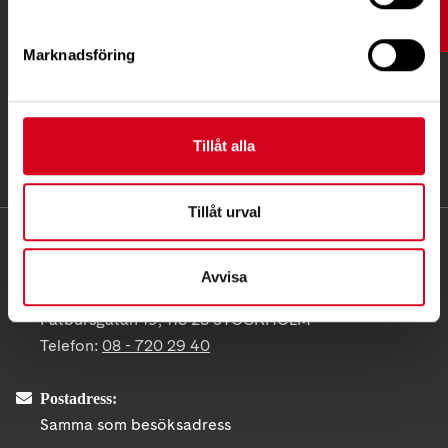
UPP
Marknadsföring
Tillåt alla
Tillåt urval
KONTAKT
Avvisa
Besöksadress:
Fatbursgatan 19, 118 28 STOCKHOLM
Telefon:
08 - 720 29 40
Postadress:
Samma som besöksadress