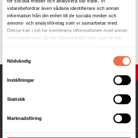
för sociala medier och analysera vår trafik. Vi
Läs mer:
om vad en
diagnosträff
är för något
vidarebefordrar även sådana identifierare och annan
information från din enhet till de sociala medier och
Välkomna!
annons- och analysföretag som vi samarbetar med.
Dessa kan i sin tur kombinera informationen med annan
information som du har tillhandahållit eller som de har
Tipsa
samlat in när du har använt deras tjänster.
Samtyckesval
Nödvändig
UPP
Inställningar
Statistik
Marknadsföring