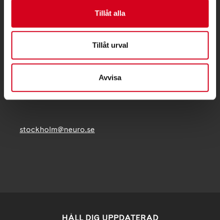
KONTAKT
Tillåt alla
Besöksadress:
Fatbursgatan 19, 118 28 STOCKHOLM
Tillåt urval
Telefon:
08 - 720 29 40
Avvisa
Postadress:
Samma som besöksadress
stockholm@neuro.se
HÅLL DIG UPPDATERAD