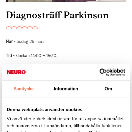
Diagnosträff Parkinson
När -
tisdag 25 mars.
Tid
- klockan 14:00 – 15:30.
Var -
i vår lokal på Fatbursgatan 19 / du kan också medverka
digitalt via videolänk.
Samtycke
Information
Om
Anmälan -
obligatorisk anmälan senast måndag 24/3
mejla
stockholm@neuro.se
uppge om du vill medverka digitalt.
Lämna återbud om du inte kan komma.
Denna webbplats använder cookies
Vi använder enhetsidentifierare för att anpassa innehållet
Tänk på våra allergiker - undvik starka dofter.
och annonserna till användarna, tillhandahålla funktioner