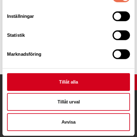
blir upp till betraktaren att avgöra. Vi promenerar, shoppar, åker
bussar, tunnelbana och även den berömda bergbanan fungerar
Inställningar
utmärkt för personer som använder rullstol. En fantastik stad
som vi gärna återvänder till.
Statistik
Tipsa
Marknadsföring
Tillåt alla
UPP
Tillåt urval
Avvisa