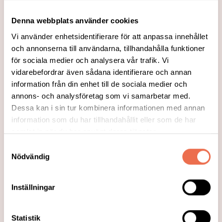
Denna webbplats använder cookies
Vi använder enhetsidentifierare för att anpassa innehållet
och annonserna till användarna, tillhandahålla funktioner
för sociala medier och analysera vår trafik. Vi
vidarebefordrar även sådana identifierare och annan
information från din enhet till de sociala medier och
annons- och analysföretag som vi samarbetar med.
Dessa kan i sin tur kombinera informationen med annan
2023-08-01
information som du har tillhandahållit eller som de har
Sittande lättgymnastik - hösten 23
samlat in när du har använt deras tjänster.
Samtyckesval
Kom med i vårt trevliga gäng!
Nödvändig
Läs mer
Inställningar
Statistik