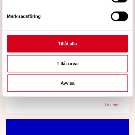
Marknadsföring
Tillåt alla
2023-05-04
Tillåt urval
Mimer loppmarknad
[ Helg tips ] 200 bord mellan t-bana
Avvisa
Odenplan & Vanadisvägen.
Läs mer