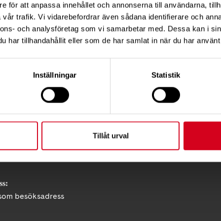
e för att anpassa innehållet och annonserna till användarna, tillh
vår trafik. Vi vidarebefordrar även sådana identifierare och anna
Tips
nnons- och analysföretag som vi samarbetar med. Dessa kan i sin
har tillhandahållit eller som de har samlat in när du har använt 
Inställningar
Statistik
KT
ress:
Tillåt urval
gatan 19, 118 28 STOCKHOLM
:
08 - 720 29 40
ss:
om besöksadress