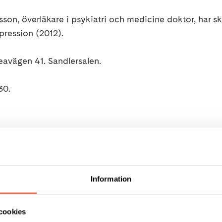
son, överläkare i psykiatri och medicine doktor, har sk
pression (2012).
avägen 41. Sandlersalen.
:30.
somyndighetens rekommendationer vilket bland annat inn
0 personer i föreläsningssalarna. Vi rekommenderar inte
 annan riskgrupp att delta. Om du känner dig minsta sju
Information
ternas rekommendationer kan komma att ändras och d
sa.
cookies