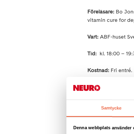
Föreläsare:
Bo Jons
vitamin cure for de
Vart:
ABF-huset Sve
Tid:
kl. 18:00 – 19
Kostnad:
Fri entré.
ABF följer folkhäl
får vistas mer än 5
70 år eller ingår i
Samtycke
Folkhälsomyndighe
förhålla oss till des
Denna webbplats använder 