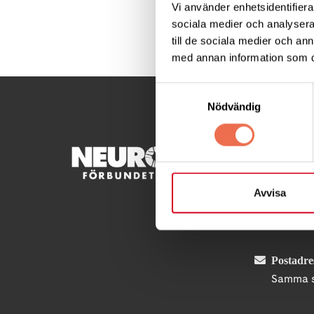
Vi använder enhetsidentifierar
sociala medier och analysera 
Dela denna sida:
till de sociala medier och a
med annan information som du 
Samtyckesval
Nödvändig
KONTA
Besöksad
Avvisa
Fatburs
Telefon
Postadre
Samma s