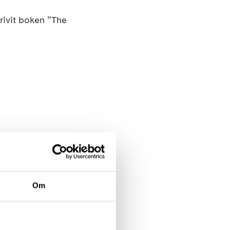
rivit boken ”The
ebär att det inte
 att du som är över
k stanna hemma.
Om
å kommer vi att