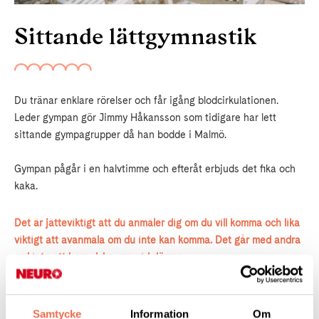
Sittande lättgymnastik
Du tränar enklare rörelser och får igång blodcirkulationen.
Leder gympan gör Jimmy Håkansson som tidigare har lett
sittande gympagrupper då han bodde i Malmö.
Gympan pågår i en halvtimme och efteråt erbjuds det fika och
kaka.
Det är jätteviktigt att du anmäler dig om du vill komma och lika
viktigt att avanmäla om du inte kan komma. Det går med andra
ord inte att bara dyka upp vid dörren.
Anmälan/återbud,
senast två dagar i förväg, via e-post:
stockholm@neuro.se
eller på telefon
08–720 29 40.
Samtycke
Information
Om