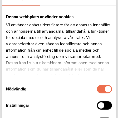
När:
På fredagar med start 18 september. Klockan 10:30 – 11:30,
därefter 25/9, 2/10, 16/10, 23/10 och 6/11
Denna webbplats använder cookies
Vi använder enhetsidentifierare för att anpassa innehållet
Var:
Kansliet, Fatbursgatan 19
och annonserna till användarna, tillhandahålla funktioner
för sociala medier och analysera vår trafik. Vi
Kostnad:
200 kr(6 gånger), önskas fika så kostar det 20 kr /
vidarebefordrar även sådana identifierare och annan
per gång
information från din enhet till de sociala medier och
annons- och analysföretag som vi samarbetar med.
Ledsagare finns på plats.
Dessa kan i sin tur kombinera informationen med annan
information som du har tillhandahållit eller som de har
Välkommen!
samlat in när du har använt deras tjänster.
Samtyckesval
Nödvändig
Inställningar
Tipsa