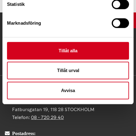
Statistik
UPP
Marknadsföring
Tillåt alla
Tillåt urval
KONTAKT
Avvisa
Besöksadress:
Fatbursgatan 19, 118 28 STOCKHOLM
Telefon:
08 - 720 29 40
Postadress: