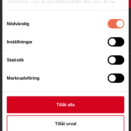
UPP
information som du har tillhandahållit eller som de har
samlat in när du har använt deras tjänster.
Samtyckesval
Nödvändig
Inställningar
Statistik
KONTAKT
Marknadsföring
Besöksadress:
Fatbursgatan 19, 118 28 STOCKHOLM
Telefon:
08 - 720 29 40
Tillåt alla
Postadress:
Samma som besöksadress
Tillåt urval