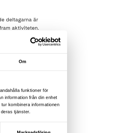
de deltagarna är
 fram aktiviteten.
arna i Region
ad vi gör inom
jliga frågor också!
Om
 40
andahålla funktioner för
n information från din enhet
 tur kombinera informationen
deras tjänster.
Marknadsföring