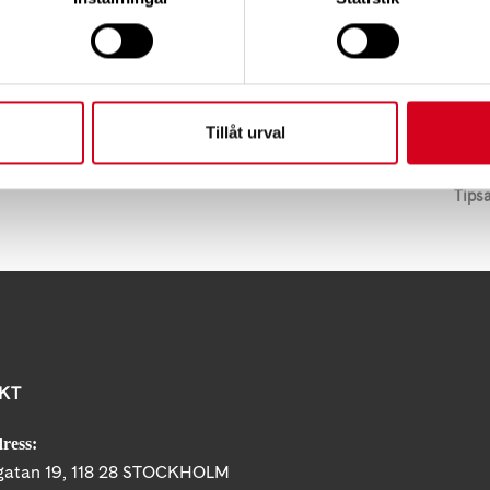
tbursgatan 19, samma hus som Södra Station.
tis, vi bjuder på gofika!
Tillåt urval
Tips
KT
ress:
gatan 19, 118 28 STOCKHOLM