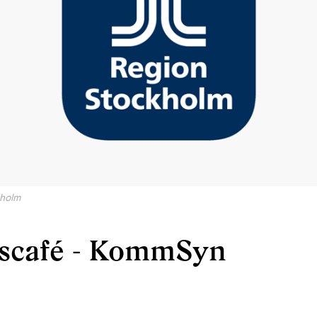
kholm
scafé - KommSyn