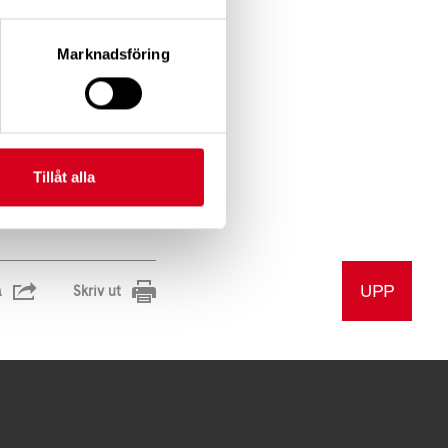
Marknadsföring
Tillåt alla
UPP
a
Skriv ut