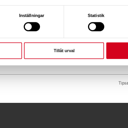
ktobers, klockan 14:00 – 15:30.
Inställningar
Statistik
ursgatan 19.
 kaffe med tillbehör 20 kr.
Tillåt urval
Tips