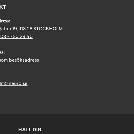
KT
ress:
gatan 19, 118 28 STOCKHOLM
:
08 - 720 29 40
ss:
om besöksadress
lm@neuro.se
HÅLL DIG