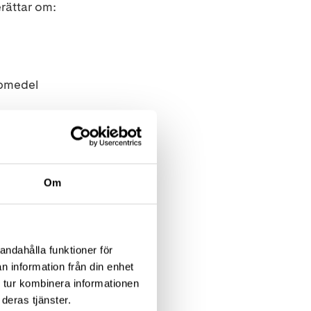
rättar om:
lpmedel
ande
Om
ersoner som har
er på deras
andahålla funktioner för
n information från din enhet
 tur kombinera informationen
26 oktober
.
deras tjänster.