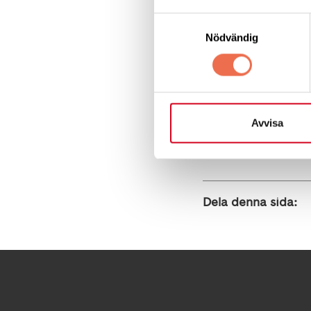
Samtyckesval
Datum:
Onsdag 28 o
Nödvändig
Var:
Vår lokal, Fatb
Kostnad:
Fri entré,
Avvisa
Varmt välkomna!
Dela denna sida: