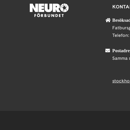
KONTA
Besöksad
Fatburs
Telefon
Postadre
Samma s
stockho