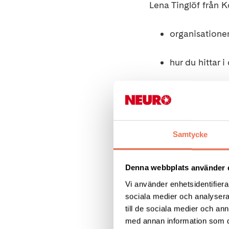
Lena Tinglöf från
organisatione
hur du hittar 
hur du hittar 
produktspecif
vad du kan få
Samtycke
KommSyn Stockholm
Denna webbplats använder 
behov av kommunika
Vi använder enhetsidentifierar
hemsida
www.komm
sociala medier och analysera 
till de sociala medier och a
Anmälan på telefo
med annan information som du 