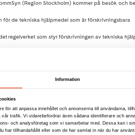
 KommSyn (Region Stockholm) kommer på besök och be
n för de tekniska hjälpmedel som är förskrivningsbara
i det regelverket som styr förskrivningen av tekniska hjä
information om vilket sortiment som erbjuds och tillhör
ikationer
 hjälp med på en hjälpmedelscentral
Information
 är en länsövergripande hjälpmedelsverksamhet för p
cookies
tions-, kognitions-, syn- eller hörselhjälpmedel.
Läs m
e för att anpassa innehållet och annonserna till användarna, tillh
syn.se/
vår trafik. Vi vidarebefordrar även sådana identifierare och anna
nnons- och analysföretag som vi samarbetar med. Dessa kan i sin
n
08-720 29 40
eller via formulär nedan
senast måndag 
har tillhandahållit eller som de har samlat in när du har använt 