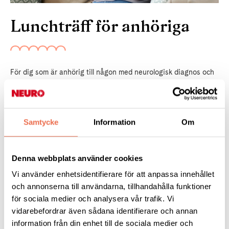
Lunchträff för anhöriga
För dig som är anhörig till någon med neurologisk diagnos och
vill träffa andra anhöriga. Vad är hjälpsamt, avlastande och
stärkande för dig som är anhörig? Vi tar upp strategier i
vardagen och hur vi själva kan må bra.
Samtycke
Information
Om
När -
torsdag 24/9, klockan 12.00 – 13.00.
Denna webbplats använder cookies
Var -
i vår lokal på Fatbursgatan 19 eller digitalt.
Vi använder enhetsidentifierare för att anpassa innehållet
Anmälan -
Obligatorisk anmälan senast tisdag 22/9 mejla
och annonserna till användarna, tillhandahålla funktioner
stockholm@neuro.se
Lämna återbud om du inte kan komma.
för sociala medier och analysera vår trafik. Vi
vidarebefordrar även sådana identifierare och annan
information från din enhet till de sociala medier och