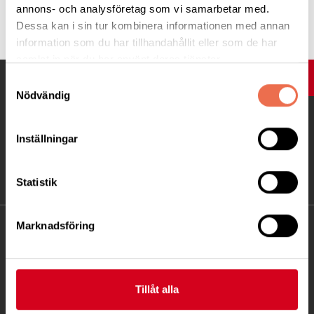
annons- och analysföretag som vi samarbetar med.
Tipsa
Dessa kan i sin tur kombinera informationen med annan
information som du har tillhandahållit eller som de har
samlat in när du har använt deras tjänster.
UPP
Samtyckesval
Nödvändig
Inställningar
Statistik
Marknadsföring
KONTAKT
Besöksadress:
Fatbursgatan 19, 118 28 STOCKHOLM
Tillåt alla
Telefon:
08 - 720 29 40