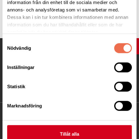
information från din enhet till de sociala medier och
annons- och analysföretag som vi samarbetar med.
Tipsa
Dessa kan i sin tur kombinera informationen med annan
information som du har tillhandahållit eller som de har
samlat in när du har använt deras tjänster.
Samtyckesval
UPP
Nödvändig
Inställningar
Statistik
Marknadsföring
KONTAKT
Besöksadress:
Tillåt alla
Fatbursgatan 19, 118 28 STOCKHOLM