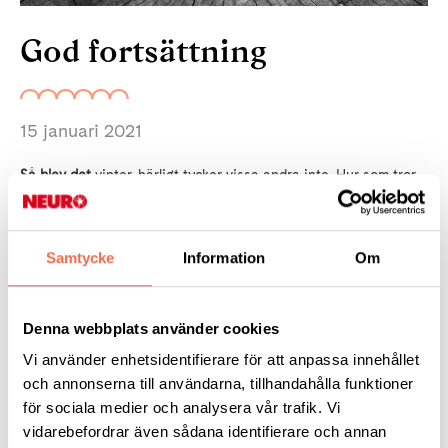
God fortsättning
15 januari 2021
Så blev
det
vinter, härligt tycker vissa andra inte. Hur som tror
jag att det växer ett frö inom oss, en önskan om en vår där vi
kan träffas igen och återgå till någon slags
normalitet. I vanlig
ordning har vi planerat för en aktiv vår. Det kan bli så att en del
Samtycke
Information
Om
av våra aktiviteter kommer ske i digital form och andra
kanske kommer behöva ställas in. Det beror helt och hållet på
vilka rekommendationer som gäller för att träffas i grupp. Du
Denna webbplats använder cookies
kommer kunna läsa mer om vår verksamhet i
Vi använder enhetsidentifierare för att anpassa innehållet
nästa medlemstidning som kommer i vecka fem.
och annonserna till användarna, tillhandahålla funktioner
för sociala medier och analysera vår trafik. Vi
En god fortsättning önskar vi alla våra medlemmar
vidarebefordrar även sådana identifierare och annan