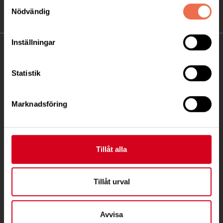
Samtyckesval
Nödvändig
Inställningar
KONTAKT
Statistik
Besöksadress:
Fatbursgatan 19, 118 28 STOCKHOLM
Telefon:
08 - 720 29 40
Marknadsföring
Postadress:
Samma som besöksadress
Tillåt alla
stockholm@neuro.se
Tillåt urval
Avvisa