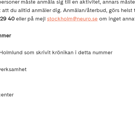
ersoner måste anmäla sig till en aktivitet, annars måste v
t att du alltid anmäler dig. Anmälan/återbud, görs helst 
29 40
eller på mejl
stockholm@neuro.se
om inget anna
ummer
Holmlund som skrivit krönikan i detta nummer
verksamhet
center