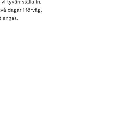
i tyvärr ställa in.
två dagar i förväg,
t anges.