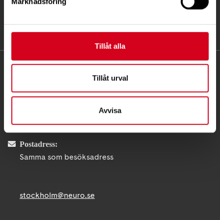
Marknadsföring
Tillåt alla
KONTAKT
Tillåt urval
Besöksadress:
Fatbursgatan 19, 118 28 STOCKHOLM
Avvisa
Telefon:
08 - 720 29 40
Postadress:
Samma som besöksadress
stockholm@neuro.se