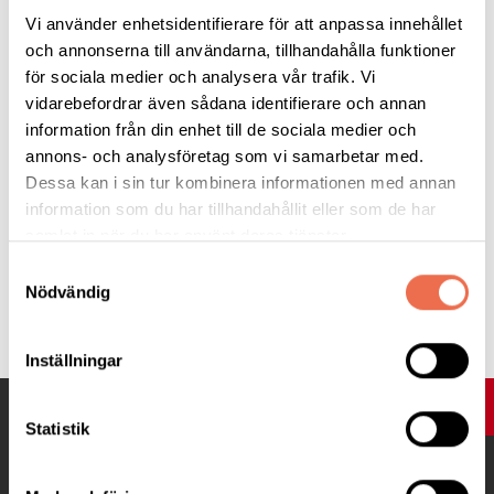
Vi använder enhetsidentifierare för att anpassa innehållet
Var -
i vår lokal på Fatbursgatan 19, dörren till vänster om
och annonserna till användarna, tillhandahålla funktioner
porten till bostadshuset.
för sociala medier och analysera vår trafik. Vi
vidarebefordrar även sådana identifierare och annan
Anmälan -
gör du genom att mejla senast 16/12 till
information från din enhet till de sociala medier och
stockholm@neuro.se
Begränsat antal platser.
annons- och analysföretag som vi samarbetar med.
Dessa kan i sin tur kombinera informationen med annan
information som du har tillhandahållit eller som de har
Varmt välkommen till mjuk och lugn yoga som passar alla!
samlat in när du har använt deras tjänster.
Samtyckesval
Nödvändig
Tipsa
Inställningar
UPP
Statistik