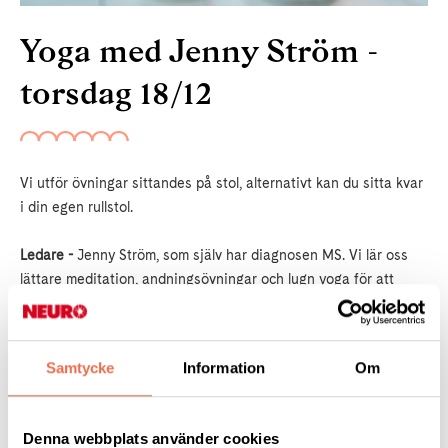
Yoga med Jenny Ström -
torsdag 18/12
Vi utför övningar sittandes på stol, alternativt kan du sitta kvar
i din egen rullstol.
Ledare -
Jenny Ström, som själv har diagnosen MS. Vi lär oss
lättare meditation, andningsövningar och lugn yoga för att
skapa närvaro och släppa på spänningar.
När -
torsdag 18/12.
Samtycke
Information
Om
Tid -
14:00 - 15:30, inklusive avslut med kaffe och bulle, 30 kr
för den som önskar.
Denna webbplats använder cookies