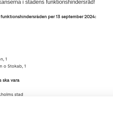
kanserna i stadens funktionshindersråd!
i funktionshindersråden per 13 september 2024:
n, 1
n o Stokab, 1
 ska vara
ckholms stad
 något av stadsdelsområdet när det gäller stadsdelsnäm
lta på de utbildningar och seminarier som ordnas und