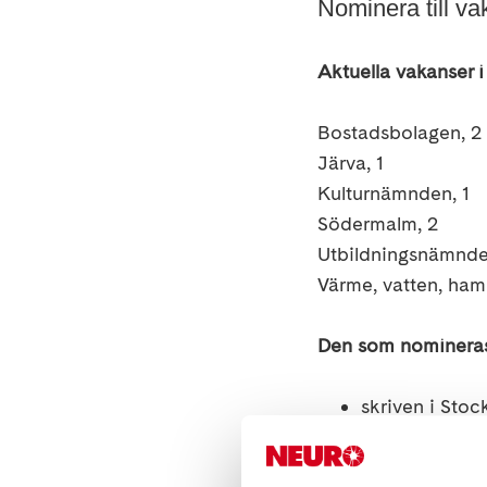
Nominera till va
Aktuella vakanser 
Bostadsbolagen, 2
Järva, 1
Kulturnämnden, 1
Södermalm, 2
Utbildningsnämnde
Värme, vatten, ham
Den som nomineras
skriven i Sto
helst bosatt i
beredd att de