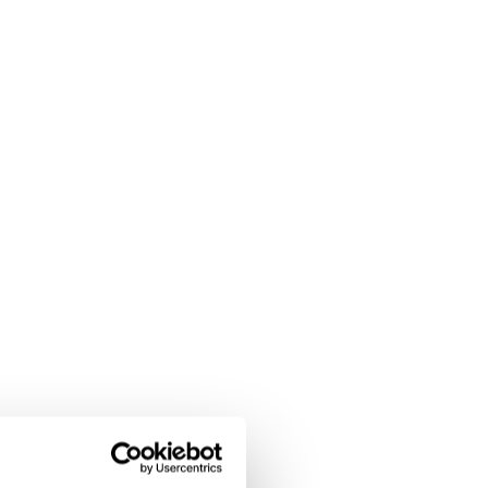
ndernas råd
er mandatperioden