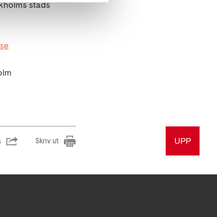
ckholms stads
se
olm
UPP
a
Skriv ut