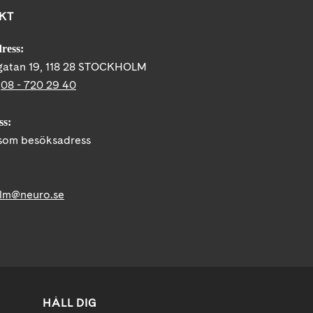
KT
ress:
gatan 19, 118 28 STOCKHOLM
:
08 - 720 29 40
ss:
om besöksadress
lm@neuro.se
HÅLL DIG