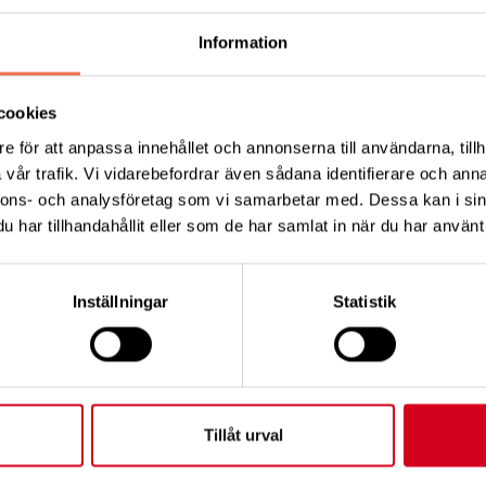
 att man representerar hela funktionshindersrörelsen.
Information
én strävar efter en så bred representation som möjli
xempel när det gäller funktionsnedsättning, ålder, kön oc
cookies
e för att anpassa innehållet och annonserna till användarna, tillh
 behöver vi:
vår trafik. Vi vidarebefordrar även sådana identifierare och anna
nnons- och analysföretag som vi samarbetar med. Dessa kan i sin
n kortfattad presentation samt följande kontaktuppgif
har tillhandahållit eller som de har samlat in när du har använt 
rsonnummer
Inställningar
Statistik
r
amöter behövs endast namn.
Tillåt urval