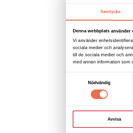
införstådd med
Samtycke
Nomineringskommitt
mellan råden till e
Denna webbplats använder 
Vi använder enhetsidentifierar
För nomineringarna
sociala medier och analysera 
till de sociala medier och a
för
nya ledamöter
e
med annan information som du 
Samtyckesval
namn och pe
Nödvändig
adress
telefonnumme
e-postadress.
För befintliga led
Avvisa