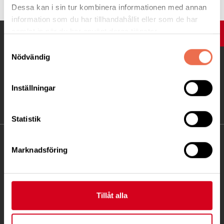
Dessa kan i sin tur kombinera informationen med annan
information som du har tillhandahållit eller som de har
samlat in när du har använt deras tjänster.
UPP
Samtyckesval
Nödvändig
Inställningar
Statistik
KONTAKT
Marknadsföring
Besöksadress:
Fatbursgatan 19, 118 28 STOCKHOLM
Telefon:
08 - 720 29 40
Tillåt alla
Postadress: