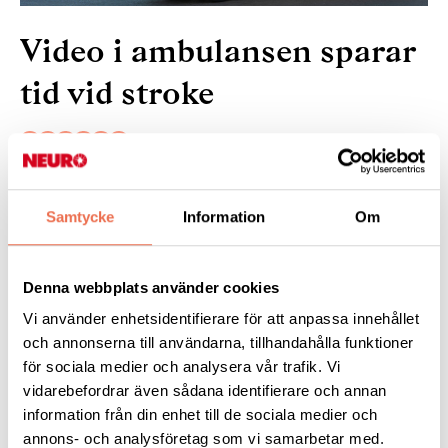
Video i ambulansen sparar
tid vid stroke
11 oktober 2024
Samtycke
Information
Om
Vid en stroke är snabb vård avgörande för att rädda liv och
undvika bestående skador. Nu visar en studie från Chalmers att
videosamtal från ambulansen kan korta tiden från bedömning
Denna webbplats använder cookies
till behandling på ett sjukhus med rätt resurser.
Vi använder enhetsidentifierare för att anpassa innehållet
Läs mer:
på
Forskning.se
och annonserna till användarna, tillhandahålla funktioner
för sociala medier och analysera vår trafik. Vi
vidarebefordrar även sådana identifierare och annan
information från din enhet till de sociala medier och
Tipsa
annons- och analysföretag som vi samarbetar med.