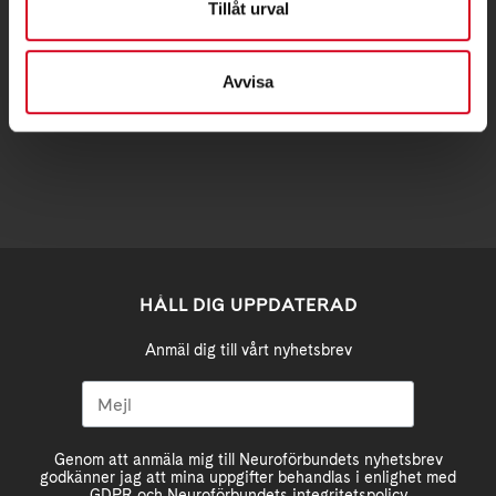
Tillåt urval
Samma som besöksadress
Avvisa
stockholm@neuro.se
HÅLL DIG UPPDATERAD
Anmäl dig till vårt nyhetsbrev
Genom att anmäla mig till Neuroförbundets nyhetsbrev
godkänner jag att mina uppgifter behandlas i enlighet med
GDPR och Neuroförbundets integritetspolicy