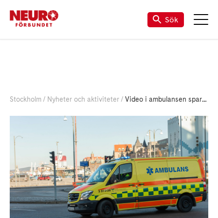
Sök
Stockholm
Nyheter och aktiviteter
Video i ambulansen sparar tid vid stroke